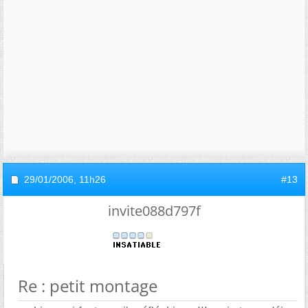
29/01/2006,
11h26
#13
invite088d797f
Re : petit montage