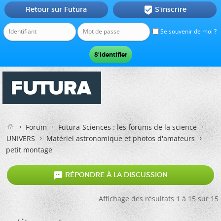
Retour sur Futura
S'inscrire

Se souvenir de moi ?
Forum
Futura-Sciences : les forums de la science
UNIVERS
Matériel astronomique et photos d'amateurs
petit montage

RÉPONDRE À LA DISCUSSION
Affichage des résultats 1 à 15 sur 15