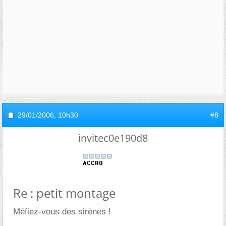
29/01/2006,
10h30
#8
invitec0e190d8
Re : petit montage
Méfiez-vous des sirènes !