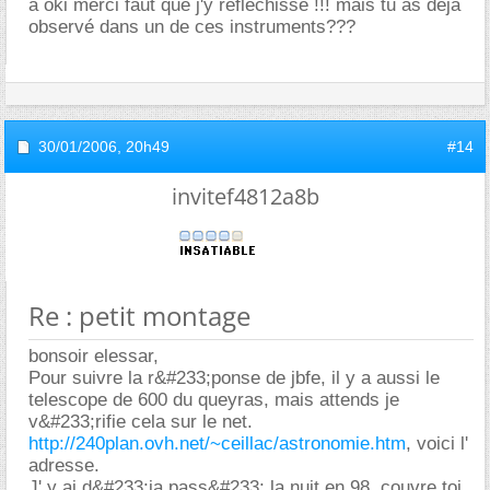
a oki merci faut que j'y réfléchisse !!! mais tu as déja
observé dans un de ces instruments???
30/01/2006,
20h49
#14
invitef4812a8b
Re : petit montage
bonsoir elessar,
Pour suivre la r&#233;ponse de jbfe, il y a aussi le
telescope de 600 du queyras, mais attends je
v&#233;rifie cela sur le net.
http://240plan.ovh.net/~ceillac/astronomie.htm
, voici l'
adresse.
J' y ai d&#233;ja pass&#233; la nuit en 98, couvre toi