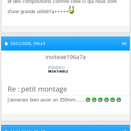
et des compositions comme celle ci qui nous sont
d'une grande utilité!!a+++++
29/01/2006,
09h14
#6
inviteae196a7a
Re : petit montage
j'aimerais bien avoir un 350mm.......