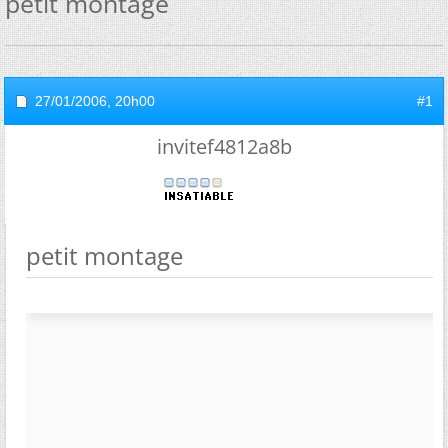
petit montage
27/01/2006,
20h00
#1
invitef4812a8b
petit montage