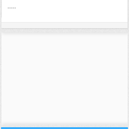
-----