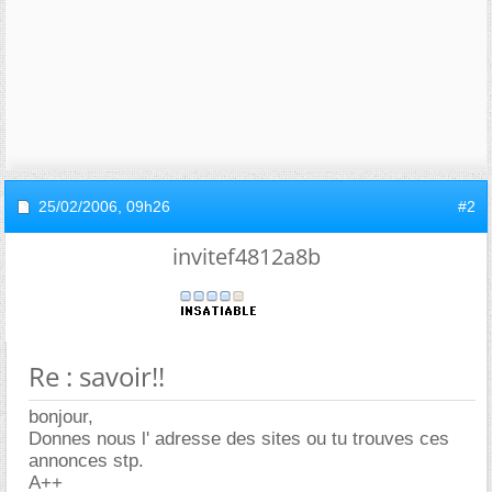
25/02/2006,
09h26
#2
invitef4812a8b
Re : savoir!!
bonjour,
Donnes nous l' adresse des sites ou tu trouves ces
annonces stp.
A++