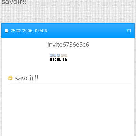
savoir!!
25/02/2006,
09h06
#1
invite6736e5c6
savoir!!