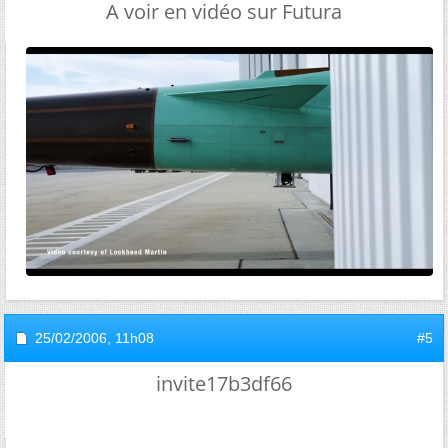
A voir en vidéo sur Futura
25/02/2006,
11h08
#5
invite17b3df66