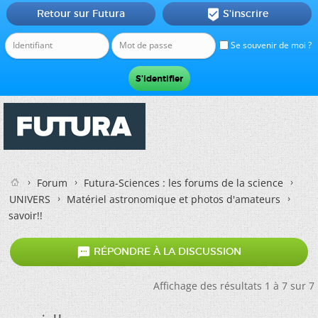
Retour sur Futura
S'inscrire

Se souvenir de moi ?
Forum
Futura-Sciences : les forums de la science
UNIVERS
Matériel astronomique et photos d'amateurs
savoir!!

RÉPONDRE À LA DISCUSSION
Affichage des résultats 1 à 7 sur 7