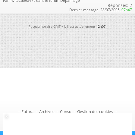
Par invite2d09a47c dans le forum Dépannage
Réponses:
2
Dernier message:
28/07/2005,
07h47
Fuseau horaire GMT +1. Il est actuellement
12h07
.
-
Futura
-
Archives
-
Conso
-
Gestion des cookies
-
Politique de confidentialité
-
Haut de page