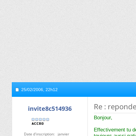
25/02/2006,
22h12
Re : reponder
invite8c514936
Bonjour,
Effectivement tu d
Date d'inscription
janvier
toujours aussi pati