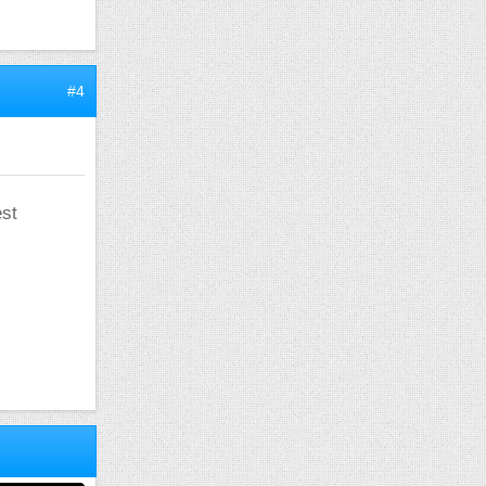
#4
est