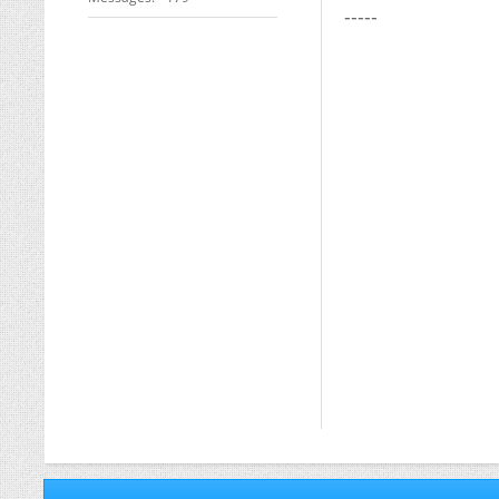
-----