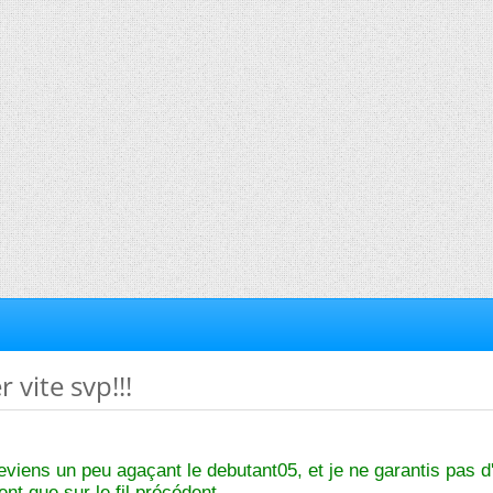
 vite svp!!!
eviens un peu agaçant le debutant05, et je ne garantis pas d
ent que sur le fil précédent.