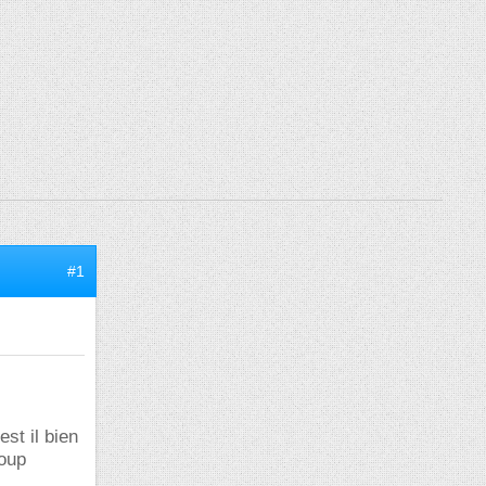
#1
est il bien
oup