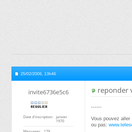
25/02/2006,
13h46
reponder vi
invite6736e5c6
------
Date d'inscription
janvier
Vous pouvez aller s
1970
ou pas:
www.teles
Messages
179