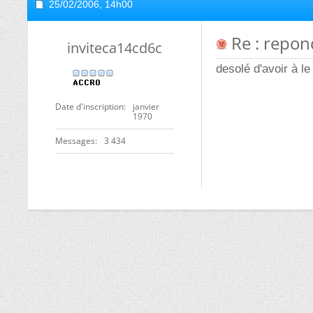
25/02/2006,
14h00
Re : repond
inviteca14cd6c
desolé d'avoir à le
Date d'inscription
janvier
1970
Messages
3 434