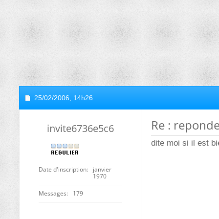
25/02/2006,
14h26
Re : reponder
invite6736e5c6
dite moi si il est b
Date d'inscription
janvier
1970
Messages
179