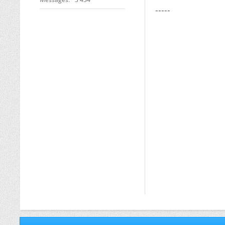
-----