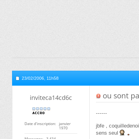
23/02/2006,
11h58
ou sont pas
inviteca14cd6c
------
Date d'inscription
janvier
jbfe , coquilleden
1970
sens seul
Messages
3 434