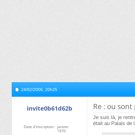
24/02/2006,
20h25
Re : ou sont 
invite0b61d62b
Je suis là, je rent
était au Palais de
Date d'inscription
janvier
1970