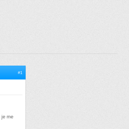
#1
je me