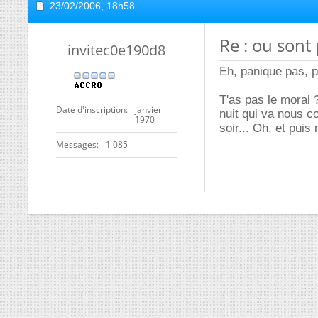
23/02/2006,
18h58
Re : ou sont 
invitec0e190d8
Eh, panique pas, p'
T'as pas le moral ?
Date d'inscription
janvier
nuit qui va nous co
1970
soir... Oh, et puis
Messages
1 085