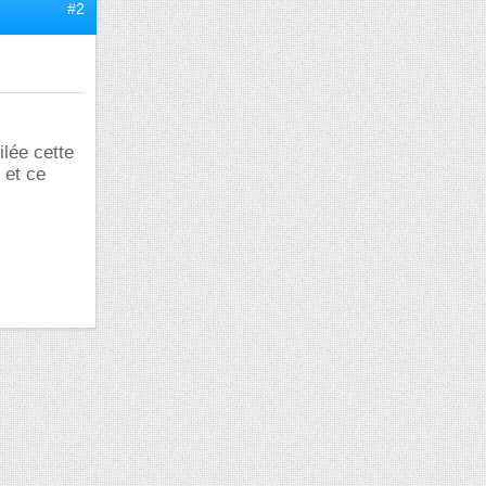
#2
ilée cette
 et ce