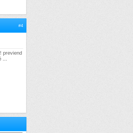
#4
!! previend
 ...