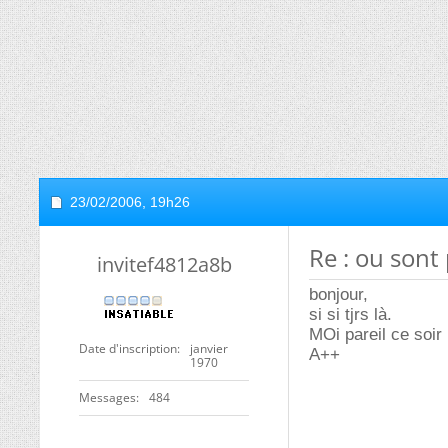
23/02/2006,
19h26
Re : ou sont 
invitef4812a8b
bonjour,
si si tjrs là.
MOi pareil ce soir
Date d'inscription
janvier
A++
1970
Messages
484