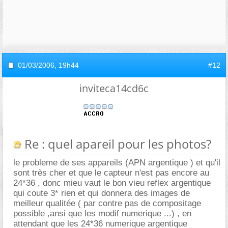
01/03/2006,
19h44
#12
inviteca14cd6c
Re : quel apareil pour les photos?
le probleme de ses appareils (APN argentique ) et qu'il
sont très cher et que le capteur n'est pas encore au
24*36 , donc mieu vaut le bon vieu reflex argentique
qui coute 3* rien et qui donnera des images de
meilleur qualitée ( par contre pas de compositage
possible ,ansi que les modif numerique ...) , en
attendant que les 24*36 numerique argentique