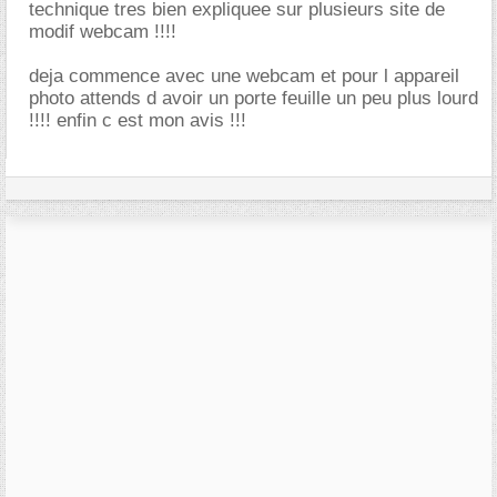
technique tres bien expliquee sur plusieurs site de
modif webcam !!!!
deja commence avec une webcam et pour l appareil
photo attends d avoir un porte feuille un peu plus lourd
!!!! enfin c est mon avis !!!