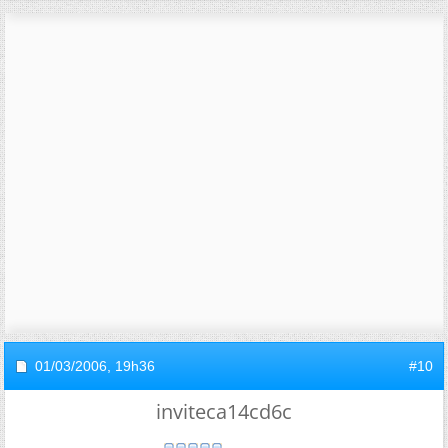
01/03/2006,
19h36
#10
inviteca14cd6c