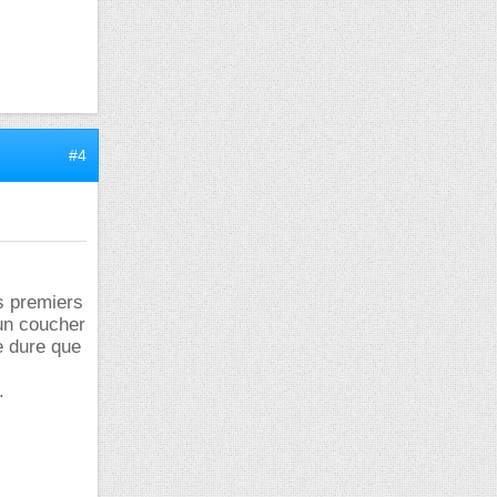
#4
es premiers
'un coucher
e dure que
.