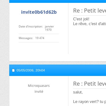
Re : Petit le
invite0b61d62b
C'est joli!
Le rêve, c'est d'att
Date d'inscription
janvier
1970
Messages
19 474
05/05/2006,
20h04
Re : Petit le
Microquasars
Invité
salut,
Le rayon vert? tu 