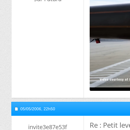
05/05/2006,
22h50
Re : Petit le
invite3e87e53f