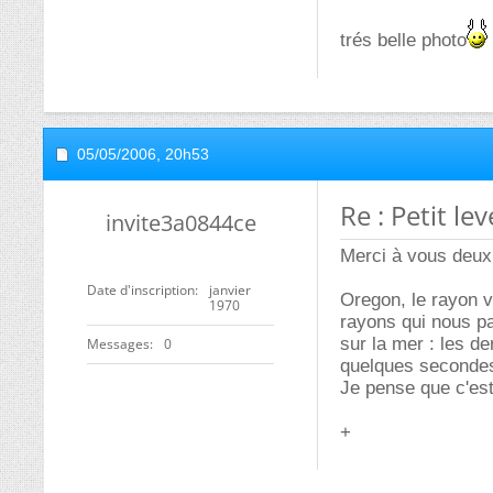
trés belle photo
05/05/2006,
20h53
Re : Petit le
invite3a0844ce
Merci à vous deux
Date d'inscription
janvier
Oregon, le rayon ve
1970
rayons qui nous pa
sur la mer : les d
Messages
0
quelques seconde
Je pense que c'est 
+