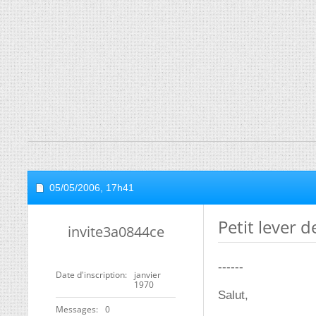
05/05/2006,
17h41
Petit lever 
invite3a0844ce
------
Date d'inscription
janvier
1970
Salut,
Messages
0