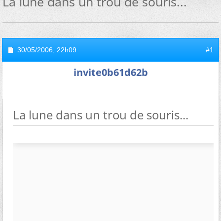
La lune dans un trou de souris...
30/05/2006,
22h09
#1
invite0b61d62b
La lune dans un trou de souris...