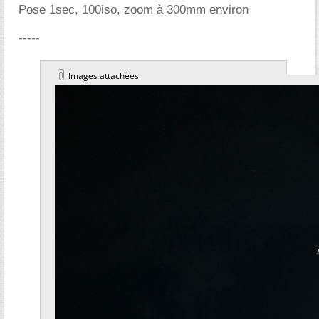
Pose 1sec, 100iso, zoom à 300mm environ
-----
Images attachées