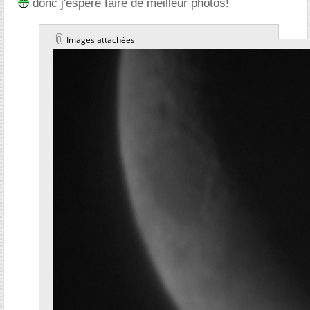
donc j'espere faire de meilleur photos!
Images attachées