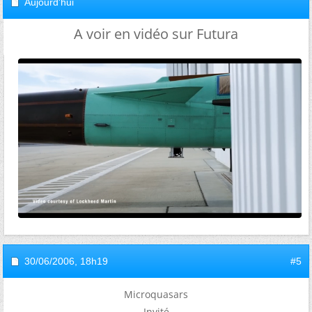
Aujourd'hui
A voir en vidéo sur Futura
30/06/2006,
18h19
#5
Microquasars
Invité