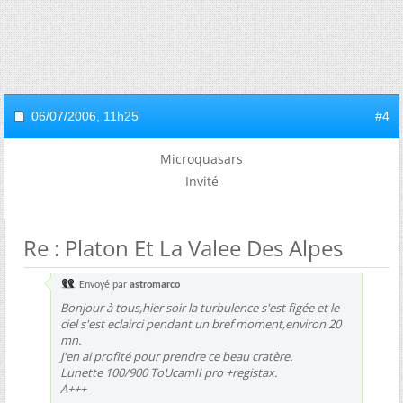
06/07/2006,
11h25
#4
Microquasars
Invité
Re : Platon Et La Valee Des Alpes
Envoyé par
astromarco
Bonjour à tous,hier soir la turbulence s'est figée et le
ciel s'est eclairci pendant un bref moment,environ 20
mn.
J'en ai profité pour prendre ce beau cratère.
Lunette 100/900 ToUcamII pro +registax.
A+++