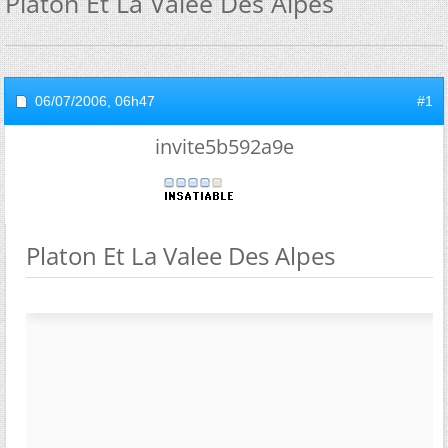
Platon Et La Valee Des Alpes
06/07/2006,
06h47
#1
invite5b592a9e
Platon Et La Valee Des Alpes