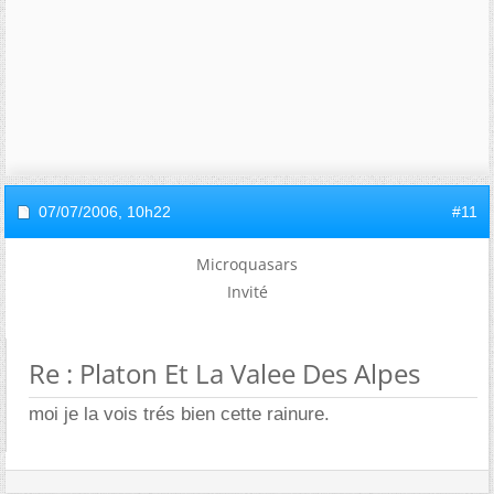
07/07/2006,
10h22
#11
Microquasars
Invité
Re : Platon Et La Valee Des Alpes
moi je la vois trés bien cette rainure.