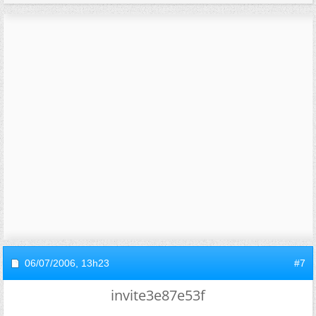
06/07/2006,
13h23
#7
invite3e87e53f