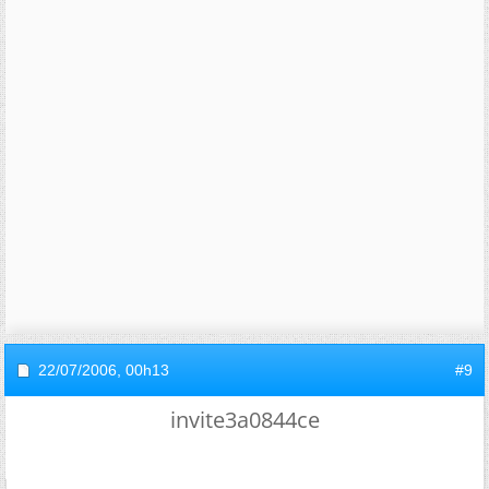
22/07/2006,
00h13
#9
invite3a0844ce