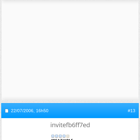
22/07/2006,
16h50
#13
invitefb6ff7ed