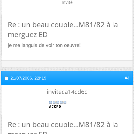
Invité
Re : un beau couple...M81/82 à la
merguez ED
je me languis de voir ton oeuvre!
21/07/2006,
22h19
#4
inviteca14cd6c
Re : un beau couple...M81/82 à la