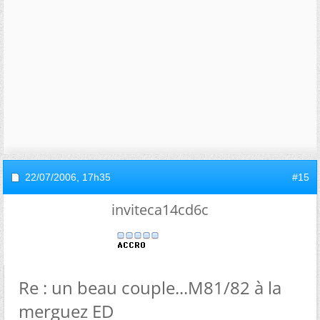
22/07/2006,
17h35
#15
inviteca14cd6c
Re : un beau couple...M81/82 à la
merguez ED