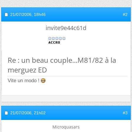
21/07/2006,
18h46
#2
invite9e44c61d
Re : un beau couple...M81/82 à la
merguez ED
Vite un modo !
21/07/2006,
21h02
#3
Microquasars