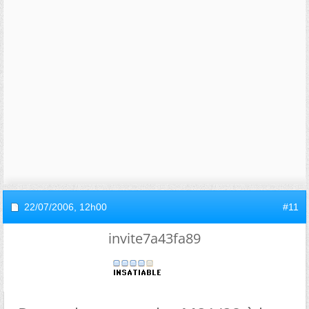
22/07/2006,
12h00
#11
invite7a43fa89