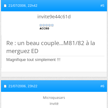
21/07/2006,
22h42
#5
invite9e44c61d
Re : un beau couple...M81/82 à la
merguez ED
Magnifique tout simplement !!!
21/07/2006,
23h22
#6
Microquasars
Invité