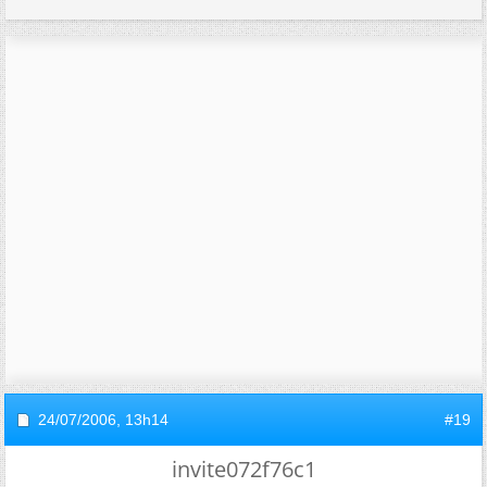
24/07/2006,
13h14
#19
invite072f76c1