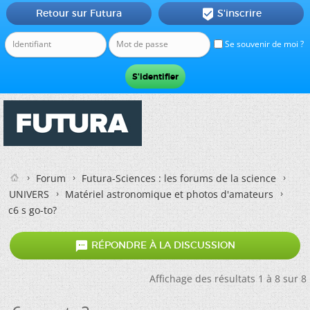
Retour sur Futura
S'inscrire

Se souvenir de moi ?
Forum
Futura-Sciences : les forums de la science
UNIVERS
Matériel astronomique et photos d'amateurs
c6 s go-to?

RÉPONDRE À LA DISCUSSION
Affichage des résultats 1 à 8 sur 8