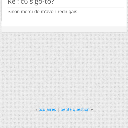
Re : c6 s go-to?
Sinon merci de m'avoir redirigais.
«
oculaires
|
petite question
»