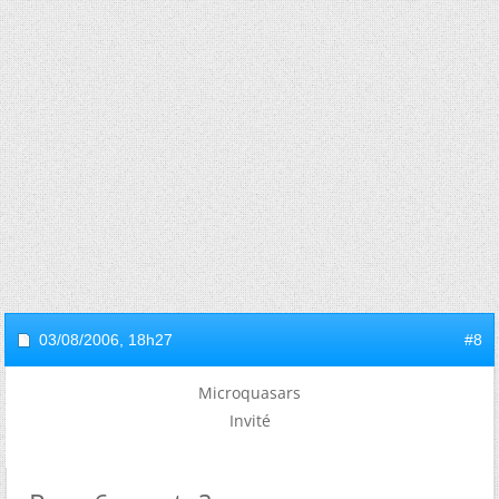
03/08/2006,
18h27
#8
Microquasars
Invité