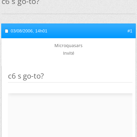
c6 s go-to?
03/08/2006,
14h01
#1
Microquasars
Invité
c6 s go-to?