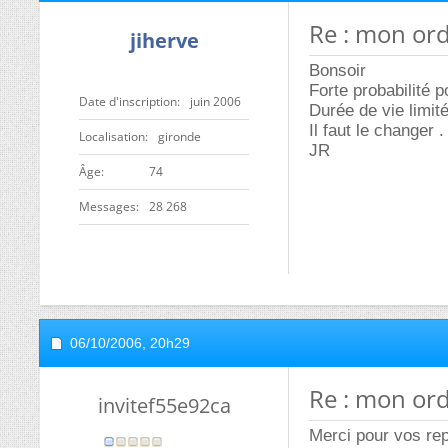
Re : mon ordi
jiherve
Bonsoir
Forte probabilité p
Date d'inscription
juin 2006
Durée de vie limité
Il faut le changer .
Localisation
gironde
JR
ge
74
Messages
28 268
06/10/2006,
20h29
Re : mon ordi
invitef55e92ca
Merci pour vos re