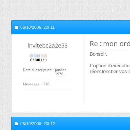
06/10/2006,
20h11
Re : mon ordi
invitebc2a2e58
Bonsoir.
L'option d'exécuti
Date d'inscription
janvier
réenclencher vas d
1970
Messages
216
06/10/2006,
20h12