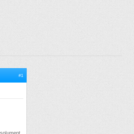
#1
absolument