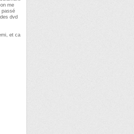
s on me
n passé
 des dvd
emi, et ca