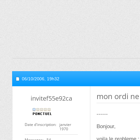
06/10/2006,
19h32
mon ordi ne 
invitef55e92ca
------
Date d'inscription
janvier
Bonjour,
1970
voila le probleme :
Messages
54