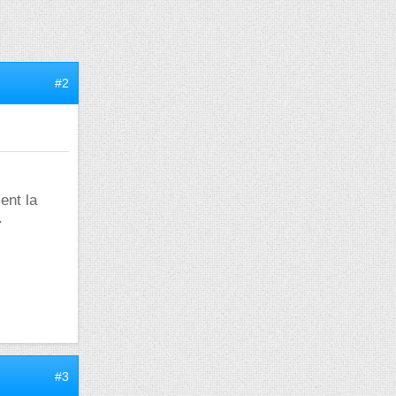
#2
ent la
.
#3