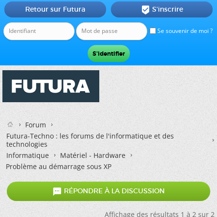
Retour sur Futura
S'inscrire

Se souvenir de moi ?
Forum
Futura-Techno : les forums de l'informatique et des
technologies
Informatique
Matériel - Hardware
Problème au démarrage sous XP

RÉPONDRE À LA DISCUSSION
Affichage des résultats 1 à 2 sur 2