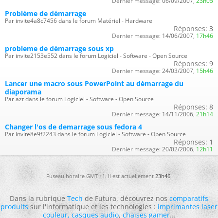
Dernier message:
06/09/2007,
23h05
Problème de démarrage
Par invite4a8c7456 dans le forum Matériel - Hardware
Réponses:
3
Dernier message:
14/06/2007,
17h46
probleme de démarrage sous xp
Par invite2153e552 dans le forum Logiciel - Software - Open Source
Réponses:
9
Dernier message:
24/03/2007,
15h46
Lancer une macro sous PowerPoint au démarrage du
diaporama
Par azt dans le forum Logiciel - Software - Open Source
Réponses:
8
Dernier message:
14/11/2006,
21h14
Changer l'os de demarrage sous fedora 4
Par invite8e9f2243 dans le forum Logiciel - Software - Open Source
Réponses:
1
Dernier message:
20/02/2006,
12h11
Fuseau horaire GMT +1. Il est actuellement
23h46
.
Dans la rubrique
Tech
de Futura, découvrez nos
comparatifs
produits
sur l'informatique et les technologies :
imprimantes laser
couleur
,
casques audio
,
chaises gamer
...