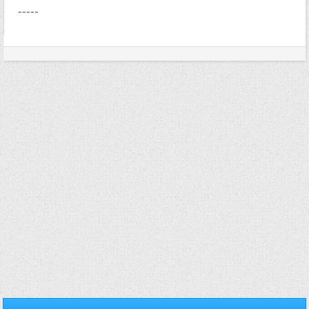
-----