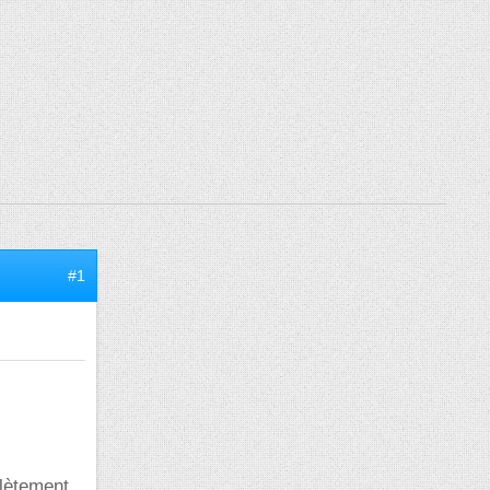
#1
plètement