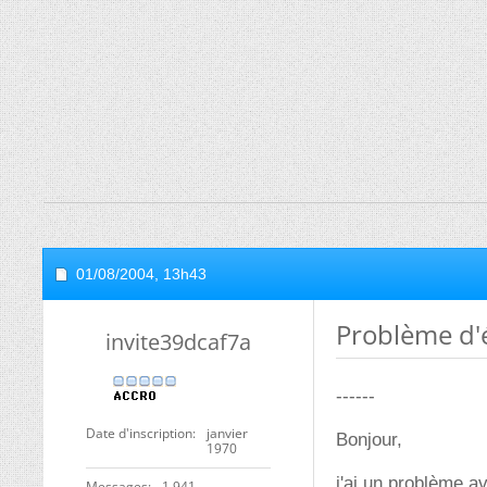
01/08/2004,
13h43
Problème d'
invite39dcaf7a
------
Date d'inscription
janvier
Bonjour,
1970
j'ai un problème av
Messages
1 941