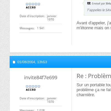
Envoyé par
Siri
T'appelles le SA
Date d'inscription
janvier
1970
Avant d'appeler, j'
m'étonne mais on s
Messages
1 941
01/08/2004,
13h53
Re : Problèm
invite84f7e699
Sur un portable to
problème ça ne fai
charnière.
Date d'inscription
janvier
1970
Messages
1 028