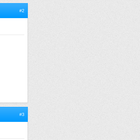
#2
#3