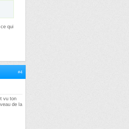
 ce qui
#4
t vu ton
iveau de la