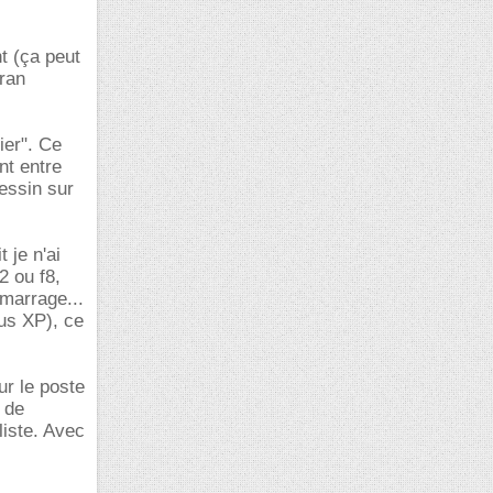
t (ça peut
cran
ier". Ce
nt entre
dessin sur
 je n'ai
2 ou f8,
émarrage...
ous XP), ce
ur le poste
 de
liste. Avec