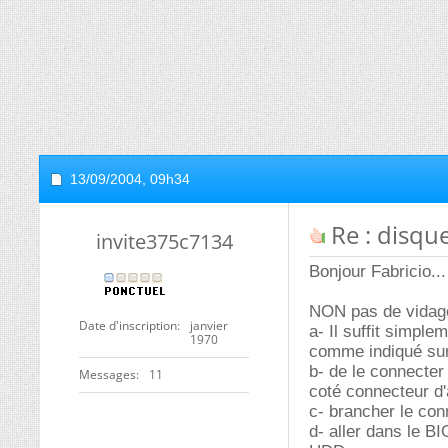
13/09/2004,
09h34
Re : disqu
invite375c7134
Bonjour Fabricio...
NON pas de vidage.
Date d'inscription
janvier
a- Il suffit simpl
1970
comme indiqué sur c
b- de le connecter
Messages
11
coté connecteur d'
c- brancher le con
d- aller dans le B