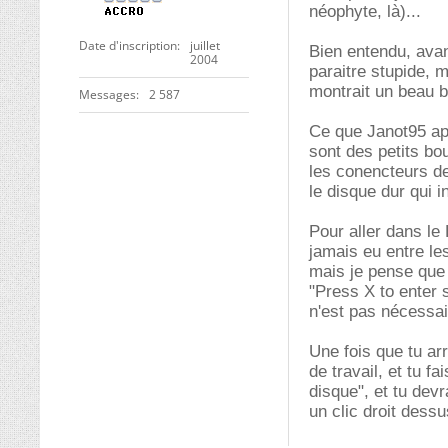
néophyte, là)...
Date d'inscription
juillet
Bien entendu, avan
2004
paraitre stupide, m
montrait un beau 
Messages
2 587
Ce que Janot95 app
sont des petits bo
les conencteurs de
le disque dur qui i
Pour aller dans le B
jamais eu entre les
mais je pense que 
"Press X to enter 
n'est pas nécessai
Une fois que tu ar
de travail, et tu 
disque", et tu devr
un clic droit dessu