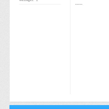
-----