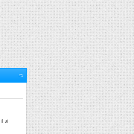
#1
l si