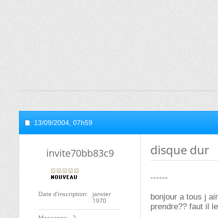
13/09/2004,
07h59
disque dur
invite70bb83c9
------
Date d'inscription
janvier
bonjour a tous j a
1970
prendre?? faut il l
Messages
2