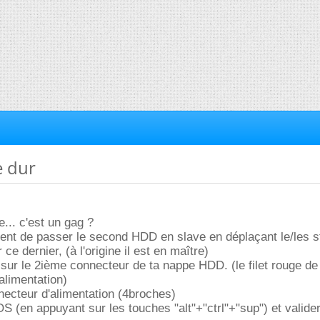
e dur
.. c'est un gag ?
ement de passer le second HDD en slave en déplaçant le/les s
e dernier, (à l'origine il est en maître)
 sur le 2ième connecteur de ta nappe HDD. (le filet rouge de
alimentation)
necteur d'alimentation (4broches)
IOS (en appuyant sur les touches "alt"+"ctrl"+"sup") et valid