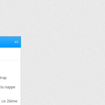
#3
trap
 la nappe
er ce 2ième