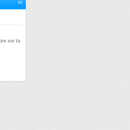
#2
bre sur ta