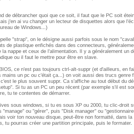
d de débrancher quoi que ce soit, il faut que le PC soit étein
ais j'en ai vu changer un lecteur de disquettes alors que l'é
bureau de Windows...)
elle "strap", on le désigne aussi parfois sous le nom "caval
uts de plastique enfichés dans des connecteurs, généraleme
 la nappe et ceux de l'alimentation. Il y a généralement un 
ndique ou il faut le mettre pour être en slave.
IOS, ce n'est pas toujours ctrl-alt-suppr (et d'ailleurs, en fait
 mains un pc ou c'était ça...) on voit aussi des trucs genre f
c'est le plus souvent suppr. Ca s'affiche au tout début du d
setup". Si tu as un PC un peu récent (par exemple s'il est s
re, tu te contentes de démarrer.
rives sous windows, si tu es sous XP ou 2000, tu clic-droit s
fais "manage" ou "gérer", puis "Disk manager" ou "gestionnaire
ais voir ton nouveau disque, peut-être non formatté, dans la 
s, tu pourras créer une partition principale, puis le formater.