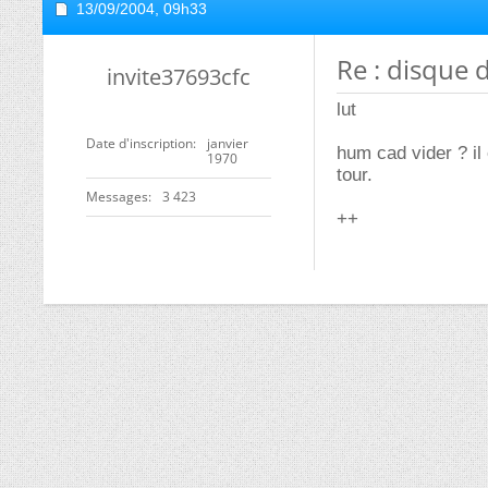
13/09/2004,
09h33
Re : disque 
invite37693cfc
lut
Date d'inscription
janvier
hum cad vider ? il 
1970
tour.
Messages
3 423
++