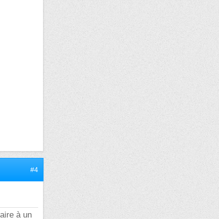
#4
aire à un