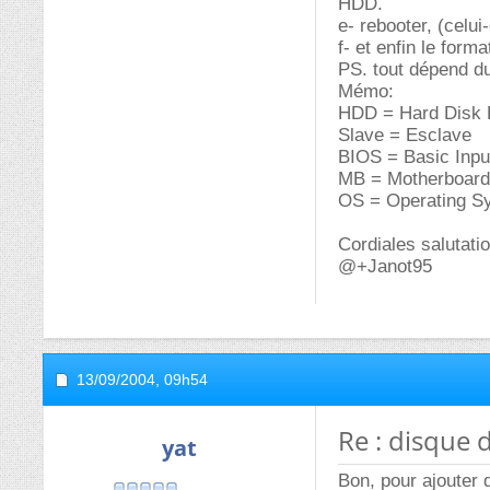
HDD.
e- rebooter, (celui
f- et enfin le forma
PS. tout dépend du
Mémo:
HDD = Hard Disk 
Slave = Esclave
BIOS = Basic Inp
MB = Motherboard
OS = Operating S
Cordiales salutati
@+Janot95
13/09/2004,
09h54
Re : disque 
yat
Bon, pour ajouter 