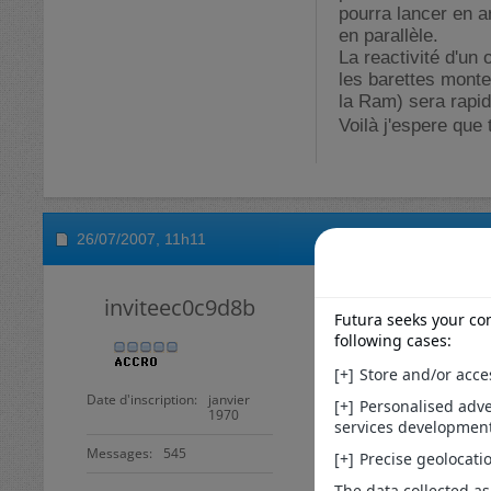
pourra lancer en ar
en parallèle.
La reactivité d'un 
les barettes monte
la Ram) sera rapid
Voilà j'espere que
26/07/2007,
11h11
Re : questi
inviteec0c9d8b
bonjour
excusez moi ,mais 
merci
Date d'inscription
janvier
1970
Messages
545