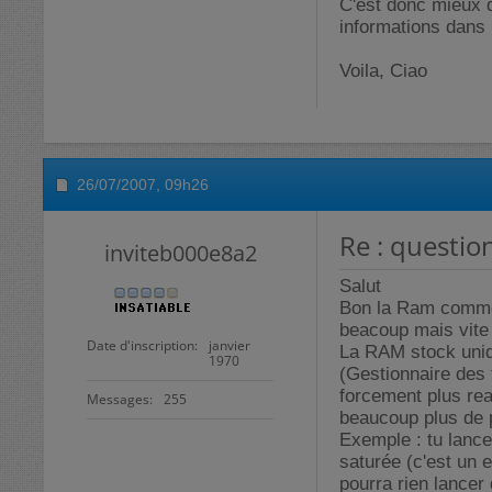
C'est donc mieux 
informations dans 
Voila, Ciao
26/07/2007,
09h26
Re : questio
inviteb000e8a2
Salut
Bon la Ram comme 
beacoup mais vite 
Date d'inscription
janvier
La RAM stock uniq
1970
(Gestionnaire des 
forcement plus rea
Messages
255
beaucoup plus de
Exemple : tu lanc
saturée (c'est un 
pourra rien lancer