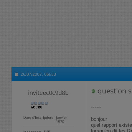
26/07/2007,
06h53
question s
inviteec0c9d8b
------
Date d'inscription
janvier
bonjour
1970
quel rapport exist
lorsqu'on dit les 
Messages
545