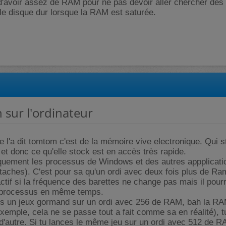
d'avoir assez de RAM pour ne pas devoir aller chercher des
le disque dur lorsque la RAM est saturée.
n sur l'ordinateur
l'a dit tomtom c'est de la mémoire vive electronique. Qui 
et donc ce qu'elle stock est en accès très rapide.
uement les processus de Windows et des autres appplicati
taches). C'est pour sa qu'un ordi avec deux fois plus de Ra
ctif si la fréquence des barettes ne change pas mais il pour
 processus en même temps.
es un jeux gormand sur un ordi avec 256 de RAM, bah la R
exemple, cela ne se passe tout a fait comme sa en réalité), t
 d'autre. Si tu lances le même jeu sur un ordi avec 512 de 