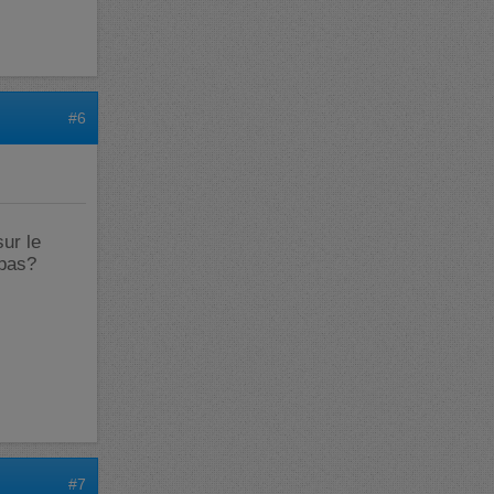
#6
sur le
 pas?
#7