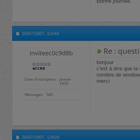
Bonne journée.
26/07/2007,
11h40
Re : questi
inviteec0c9d8b
bonjour
c'est à dire que l
nombre de windows 
Date d'inscription
janvier
merci
1970
Messages
545
26/07/2007,
12h09