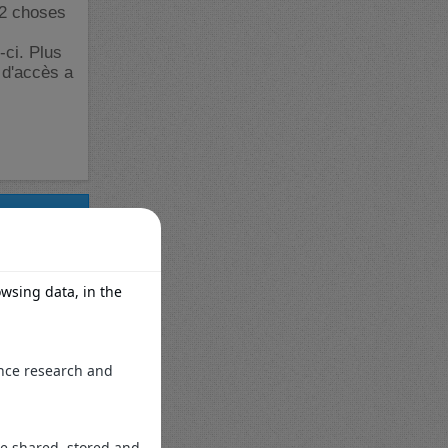
s 2 choses
-ci. Plus
 d'accès a
#4