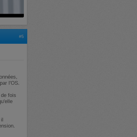
#5
données,
par l'OS.
de fois
u'elle
il
ension.