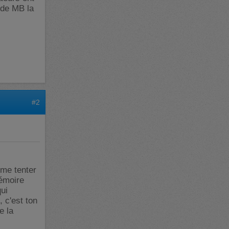
 de MB la
#2
eme tenter
émoire
ui
, c'est ton
e la