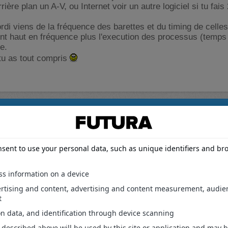
rière plan un A-V, ou Internet voir un autre logiciel si tu fai
ordi viens de la fréquence des barettes et du timing de celles
nt haut en fréquence plus l'execution des processus (temps
e.
 tu as tout compris
on sur l'ordinateur
c'est quoi le disque dur?