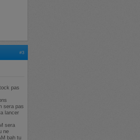
#3
stock pas
ons
m sera pas
ra lancer
AM sera
u ne
RAM bah tu