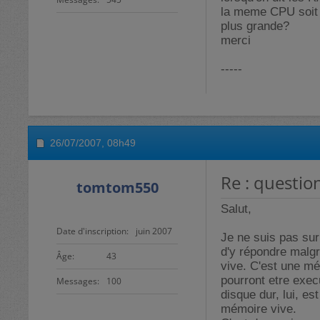
la meme CPU soit 2
plus grande?
merci
-----
26/07/2007,
08h49
Re : questio
tomtom550
Salut,
Date d'inscription
juin 2007
Je ne suis pas sur
d'y répondre malg
Âge
43
vive. C'est une mé
pourront etre execu
Messages
100
disque dur, lui, e
mémoire vive.