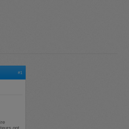
#1
ire
teurs ont