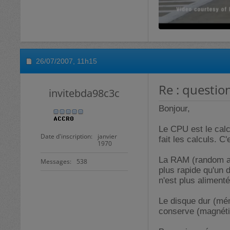
26/07/2007,
11h15
Re : questio
invitebda98c3c
Bonjour,
Le CPU est le calcu
Date d'inscription
janvier
fait les calculs. C
1970
La RAM (random ac
Messages
538
plus rapide qu'un 
n'est plus aliment
Le disque dur (mé
conserve (magnéti