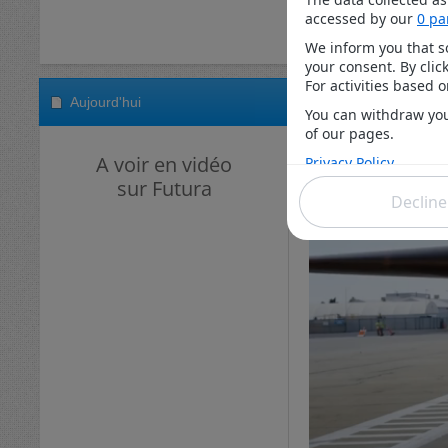
Aujourd'hui
A voir en vidéo
sur Futura