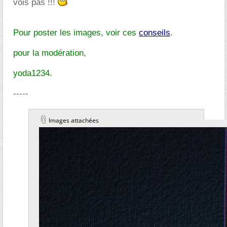
vois pas !!!
Pour poster les images, voir ces
conseils
.
pour la modération,
yoda1234.
-----
Images attachées