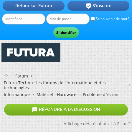
Retour sur Futura
S'inscrire

Se souvenir de moi ?
Forum
Futura-Techno : les forums de l'informatique et des
technologies
Informatique
Matériel - Hardware
Problème d"écran

RÉPONDRE À LA DISCUSSION
Affichage des résultats 1 à 2 sur 2