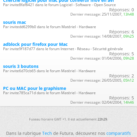
Cherche logiciel pour mac pour convertir mov en avi
Par invite8faf8421 dans le forum Logiciel - Software - Open Source
Réponses:
0
Dernier message:
25/11/2007,
13h48
souris mac
Par invitedd6299b0 dans le forum Matériel - Hardware
Réponses:
6
Dernier message:
14/08/2007,
09h25
adblock pour firefox pour Mac
Par invite9f187d77 dans le forum Internet - Réseau - Sécurité générale
Réponses:
5
Dernier message:
01/04/2006,
09h28
souris 3 boutons
Par invite6d70cb65 dans le forum Matériel - Hardware
Réponses:
2
Dernier message:
26/05/2005,
05h12
PC ou MAC pour le graphisme
Par invite785ca71d dans le forum Matériel - Hardware
Réponses:
5
Dernier message:
02/04/2004,
14h46
Fuseau horaire GMT +1. Il est actuellement
22h29
.
Dans la rubrique
Tech
de Futura, découvrez nos
comparatifs