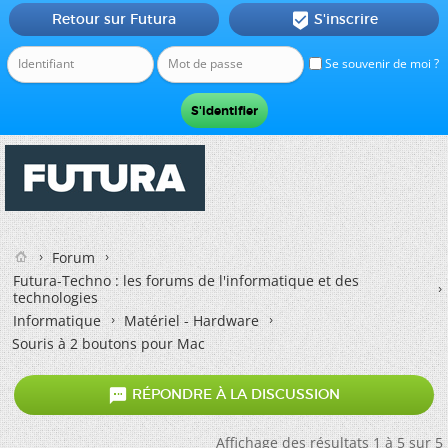
Retour sur Futura
S'inscrire

Se souvenir de moi ?
Forum
Futura-Techno : les forums de l'informatique et des
technologies
Informatique
Matériel - Hardware
Souris à 2 boutons pour Mac

RÉPONDRE À LA DISCUSSION
Affichage des résultats 1 à 5 sur 5