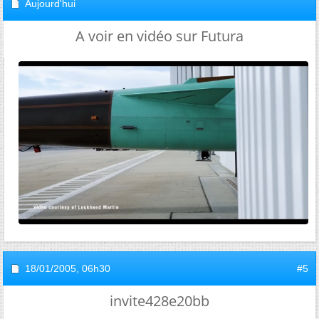
Aujourd'hui
A voir en vidéo sur Futura
18/01/2005,
06h30
#5
invite428e20bb