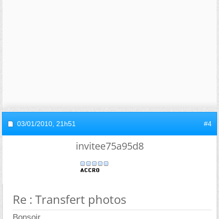
03/01/2010,
21h51
#4
invitee75a95d8
Re : Transfert photos
Bonsoir,