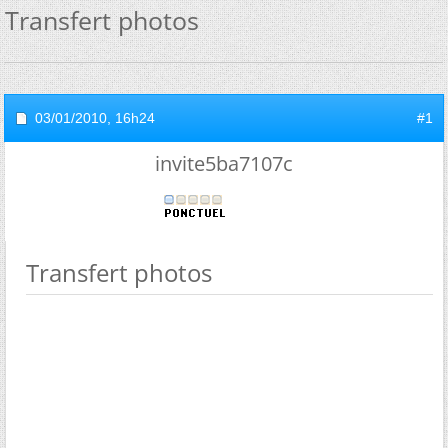
Transfert photos
03/01/2010,
16h24
#1
invite5ba7107c
Transfert photos