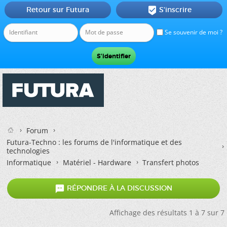
Retour sur Futura
S'inscrire

Se souvenir de moi ?
Forum
Futura-Techno : les forums de l'informatique et des
technologies
Informatique
Matériel - Hardware
Transfert photos

RÉPONDRE À LA DISCUSSION
Affichage des résultats 1 à 7 sur 7