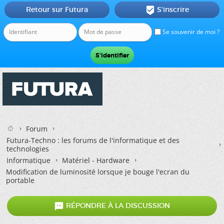
Retour sur Futura
S'inscrire

Se souvenir de moi ?
Forum
Futura-Techno : les forums de l'informatique et des
technologies
Informatique
Matériel - Hardware
Modification de luminosité lorsque je bouge l'ecran du
portable

RÉPONDRE À LA DISCUSSION