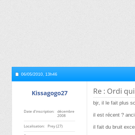
06/05/2010,
13h46
Re : Ordi qui
Kissagogo27
bjr, il le fait plus
Date d'inscription
décembre
il est récent ? anc
2008
Localisation
Prey (27)
il fait du bruit ex