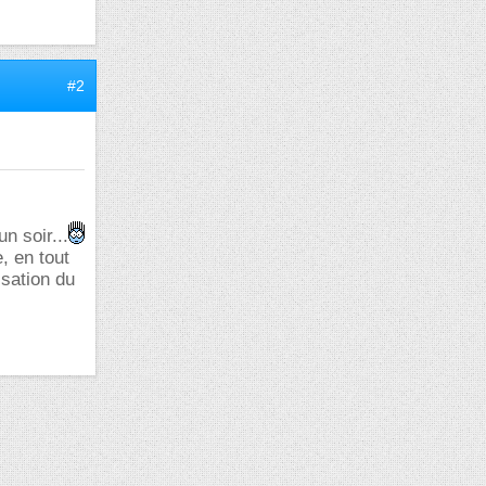
#2
n soir...
, en tout
isation du