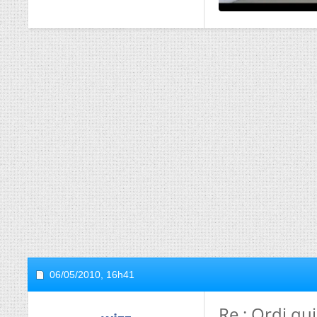
06/05/2010,
16h41
Re : Ordi qui