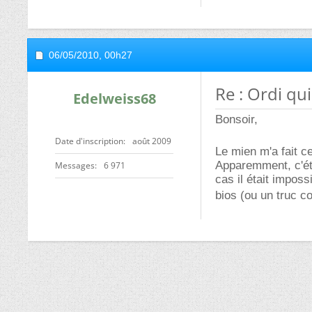
06/05/2010,
00h27
Re : Ordi qui
Edelweiss68
Bonsoir,
Date d'inscription
août 2009
Le mien m'a fait c
Apparemment, c'ét
Messages
6 971
cas il était imposs
bios (ou un truc c