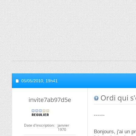
05/05/2010,
19h41
Ordi qui s'
invite7ab97d5e
------
Date d'inscription
janvier
1970
Bonjours, j'ai un