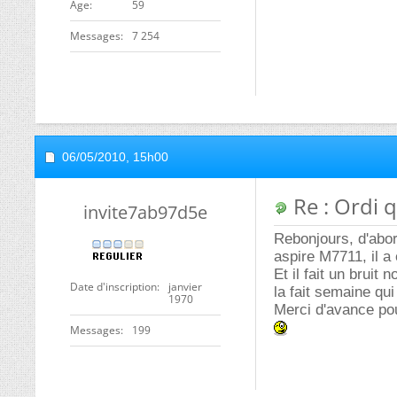
ge
59
Messages
7 254
06/05/2010,
15h00
Re : Ordi q
invite7ab97d5e
Rebonjours, d'abor
aspire M7711, il a 
Et il fait un bruit 
Date d'inscription
janvier
la fait semaine qui 
1970
Merci d'avance pou
Messages
199