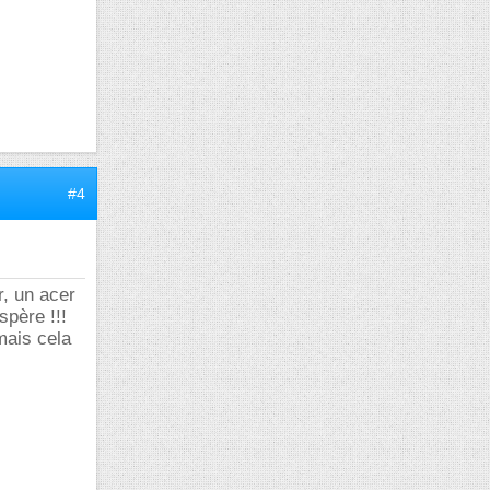
#4
r, un acer
spère !!!
 mais cela