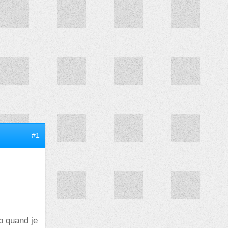
#1
up quand je