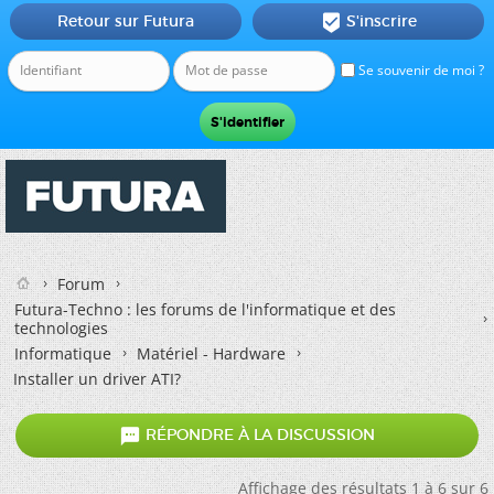
Retour sur Futura
S'inscrire

Se souvenir de moi ?
Forum
Futura-Techno : les forums de l'informatique et des
technologies
Informatique
Matériel - Hardware
Installer un driver ATI?

RÉPONDRE À LA DISCUSSION
Affichage des résultats 1 à 6 sur 6