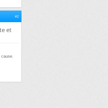
#2
te et
n cause.