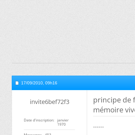
17/09/2010,
09h16
principe de
invite6bef72f3
mémoire viv
Date d'inscription
janvier
1970
------
Messages
453