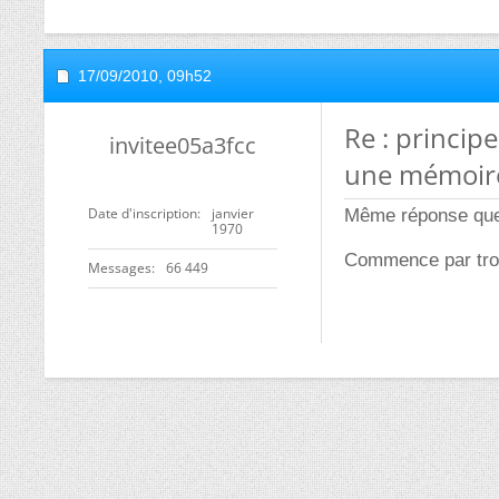
17/09/2010,
09h52
Re : princi
invitee05a3fcc
une mémoire
Date d'inscription
janvier
Même réponse que
1970
Commence par trou
Messages
66 449