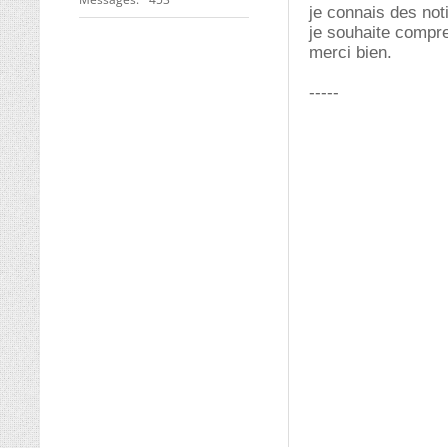
je connais des noti
je souhaite compr
merci bien.
-----