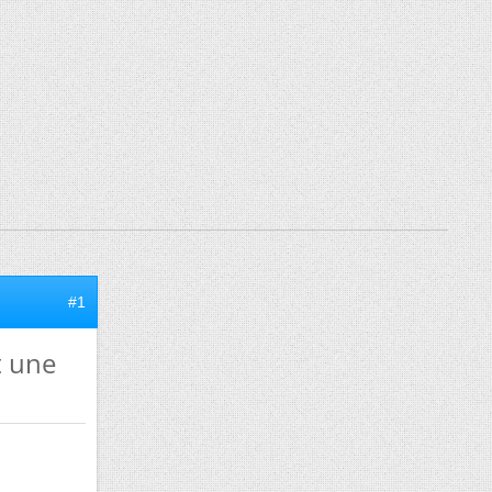
#1
t une