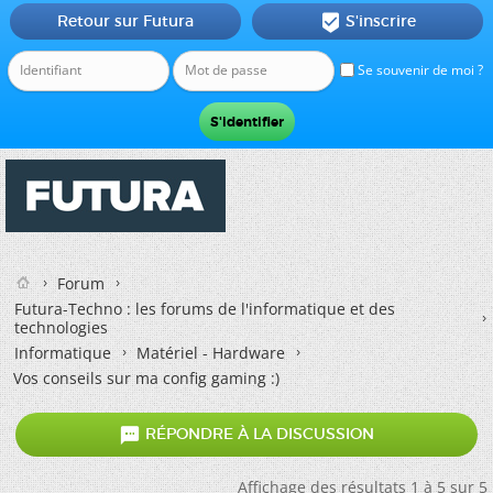
Retour sur Futura
S'inscrire

Se souvenir de moi ?
Forum
Futura-Techno : les forums de l'informatique et des
technologies
Informatique
Matériel - Hardware
Vos conseils sur ma config gaming :)

RÉPONDRE À LA DISCUSSION
Affichage des résultats 1 à 5 sur 5