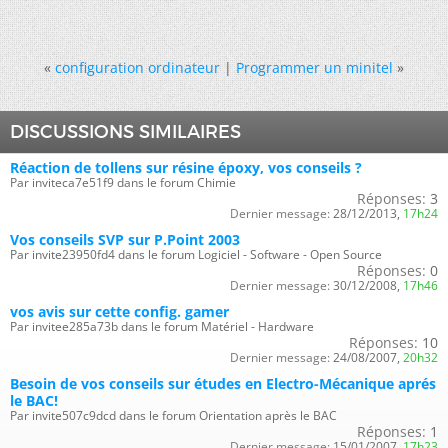
«
configuration ordinateur
|
Programmer un minitel
»
DISCUSSIONS SIMILAIRES
Réaction de tollens sur résine époxy, vos conseils ?
Par inviteca7e51f9 dans le forum Chimie
Réponses:
3
Dernier message:
28/12/2013,
17h24
Vos conseils SVP sur P.Point 2003
Par invite23950fd4 dans le forum Logiciel - Software - Open Source
Réponses:
0
Dernier message:
30/12/2008,
17h46
vos avis sur cette config. gamer
Par invitee285a73b dans le forum Matériel - Hardware
Réponses:
10
Dernier message:
24/08/2007,
20h32
Besoin de vos conseils sur études en Electro-Mécanique aprés
le BAC!
Par invite507c9dcd dans le forum Orientation après le BAC
Réponses:
1
Dernier message:
15/01/2007,
17h23