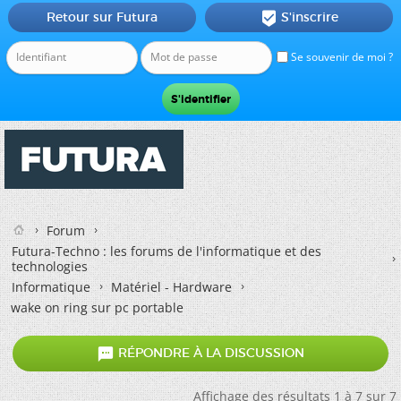
Retour sur Futura
S'inscrire

Se souvenir de moi ?
Forum
Futura-Techno : les forums de l'informatique et des
technologies
Informatique
Matériel - Hardware
wake on ring sur pc portable

RÉPONDRE À LA DISCUSSION
Affichage des résultats 1 à 7 sur 7