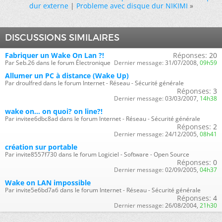
dur externe
|
Probleme avec disque dur NIKIMI
»
DISCUSSIONS SIMILAIRES
Fabriquer un Wake On Lan ?!
Réponses:
20
Par Seb.26 dans le forum Électronique
Dernier message:
31/07/2008,
09h59
Allumer un PC à distance (Wake Up)
Par droulfred dans le forum Internet - Réseau - Sécurité générale
Réponses:
3
Dernier message:
03/03/2007,
14h38
wake on... on quoi? on line?!
Par invitee6dbc8ad dans le forum Internet - Réseau - Sécurité générale
Réponses:
2
Dernier message:
24/12/2005,
08h41
création sur portable
Par invite8557f730 dans le forum Logiciel - Software - Open Source
Réponses:
0
Dernier message:
02/09/2005,
04h37
Wake on LAN impossible
Par invite5e6bd7a6 dans le forum Internet - Réseau - Sécurité générale
Réponses:
4
Dernier message:
26/08/2004,
21h30