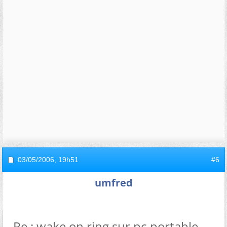
03/05/2006,
19h51
#6
umfred
Re : wake on ring sur pc portable