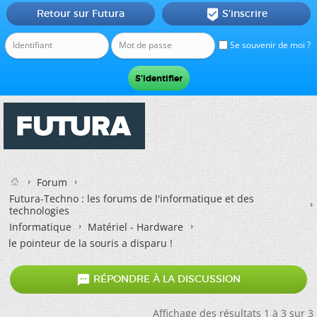
Retour sur Futura
S'inscrire

Se souvenir de moi ?
Forum
Futura-Techno : les forums de l'informatique et des
technologies
Informatique
Matériel - Hardware
le pointeur de la souris a disparu !

RÉPONDRE À LA DISCUSSION
Affichage des résultats 1 à 3 sur 3