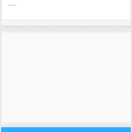
-----