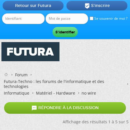
Retour sur Futura
S'inscrire

Se souvenir de moi ?
Forum
Futura-Techno : les forums de l'informatique et des
technologies
Informatique
Matériel - Hardware
no wire

RÉPONDRE À LA DISCUSSION
Affichage des résultats 1 à 5 sur 5