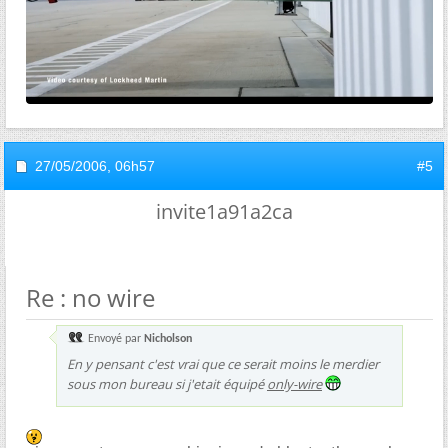
27/05/2006,
06h57
#5
invite1a91a2ca
Re : no wire
Envoyé par
Nicholson
En y pensant c'est vrai que ce serait moins le merdier
sous mon bureau si j'etait équipé
only-wire