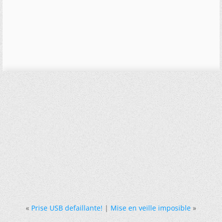
«
Prise USB defaillante!
|
Mise en veille imposible
»