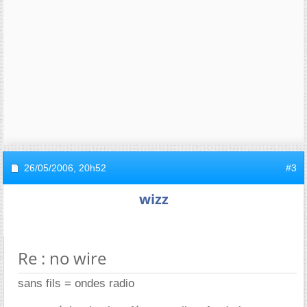
26/05/2006,
20h52
#3
wizz
Re : no wire
sans fils = ondes radio