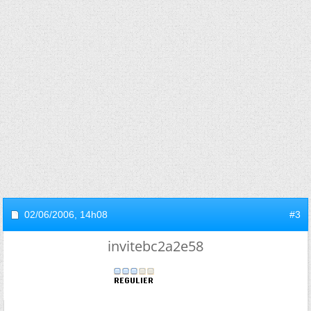
02/06/2006,
14h08
#3
invitebc2a2e58