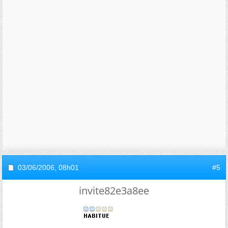
03/06/2006,
08h01
#5
invite82e3a8ee