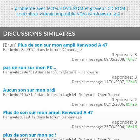
«
problème avec lecteur DVD-ROM et graveur CD-ROM
|
controleur video(compatible VGA) windowsxp sp2
»
DISCUSSIONS SIMILAIRES
[Brun]
Plus de son sur mon ampli Kenwood A 47
Par invitec8ae91f2 dans le forum Dépannage
Réponses:
3
Dernier message:
09/05/2008,
16h37
pas de son sur mon PC...
Par invite679e7819 dans le forum Matériel - Hardware
Réponses:
3
Dernier message:
11/01/2007,
12h43
Aucun son sur mon ordi
Par invite215a71a1 dans le forum Logiciel - Software - Open Source
Réponses:
2
Dernier message:
06/12/2006,
05h26
Plus de son sur mon ampli Kenwood A 47
Par invitec8ae91f2 dans le forum Dépannage
Réponses:
0
Dernier message:
25/03/2006,
18h16
plus de son sur mon pc !
Par invite8832ae39 dans le forum Logiciel - Software - Open Source