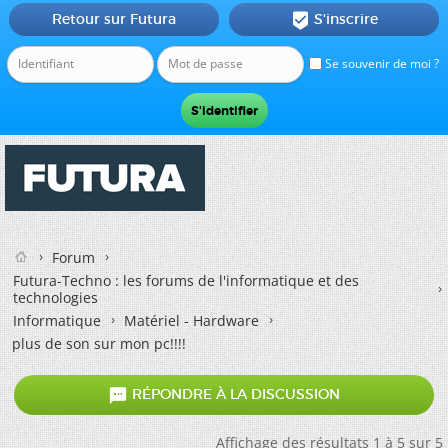
Retour sur Futura
S'inscrire

Se souvenir de moi ?
Forum
Futura-Techno : les forums de l'informatique et des
technologies
Informatique
Matériel - Hardware
plus de son sur mon pc!!!!

RÉPONDRE À LA DISCUSSION
Affichage des résultats 1 à 5 sur 5