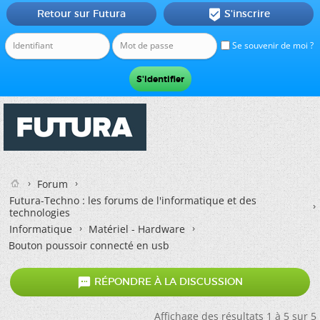
Retour sur Futura
S'inscrire

Se souvenir de moi ?
Forum
Futura-Techno : les forums de l'informatique et des
technologies
Informatique
Matériel - Hardware
Bouton poussoir connecté en usb

RÉPONDRE À LA DISCUSSION
Affichage des résultats 1 à 5 sur 5