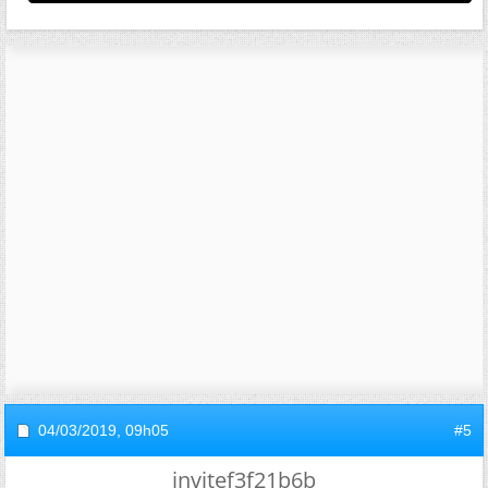
04/03/2019,
09h05
#5
invitef3f21b6b