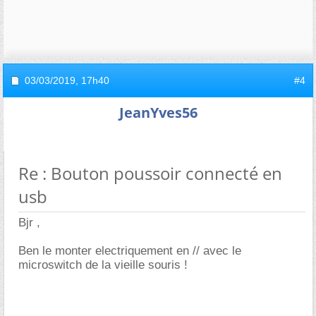
03/03/2019,
17h40
#4
JeanYves56
Re : Bouton poussoir connecté en
usb
Bjr ,
Ben le monter electriquement en // avec le
microswitch de la vieille souris !