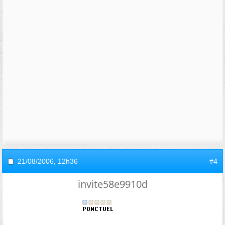
21/08/2006,
12h36
#4
invite58e9910d