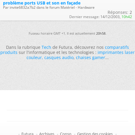
problème ports USB et son en façade
Par invite6832a7b2 dans le forum Matériel - Hardware
Réponses:
2
Dernier message:
14/12/2003,
10h42
Fuseau horaire GMT +1. Il est actuellement
20h58
.
Dans la rubrique
Tech
de Futura, découvrez nos
comparatifs
produits
sur l'informatique et les technologies :
imprimantes laser
couleur
,
casques audio
,
chaises gamer
...
-
Futura
-
Archives
-
Conso
-
Gestion des cookies
-