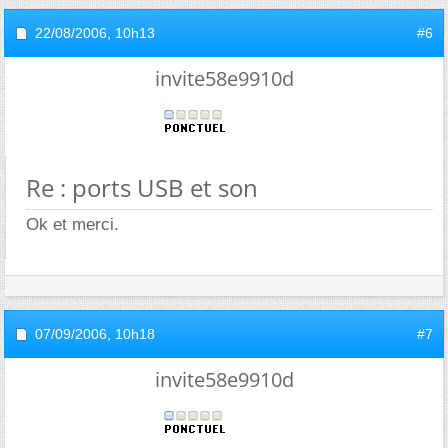
22/08/2006,
10h13
#6
invite58e9910d
Re : ports USB et son
Ok et merci.
07/09/2006,
10h18
#7
invite58e9910d