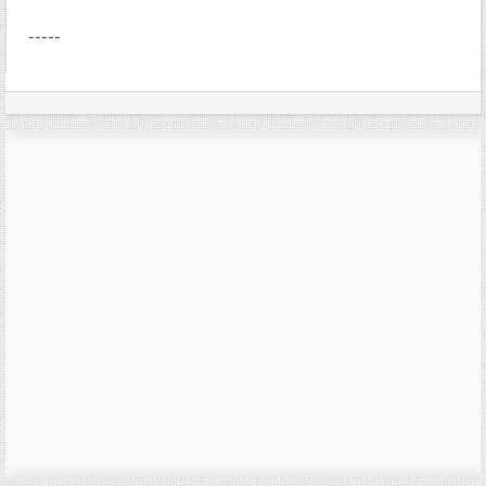
-----