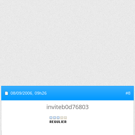
08/09/2006,
09h26
#8
inviteb0d76803