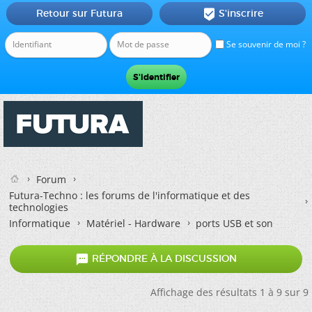
Retour sur Futura
S'inscrire

Se souvenir de moi ?
Forum
Futura-Techno : les forums de l'informatique et des
technologies
Informatique
Matériel - Hardware
ports USB et son

RÉPONDRE À LA DISCUSSION
Affichage des résultats 1 à 9 sur 9