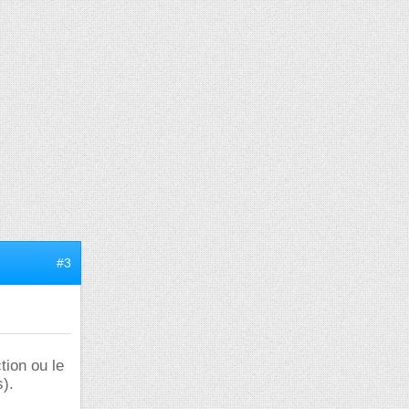
#3
tion ou le
).