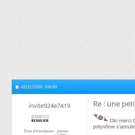
02/11/2006,
09h30
Re : une peti
invite924e7419
Oki merci be
polynôme s'annule 
Date d'inscription
janvier