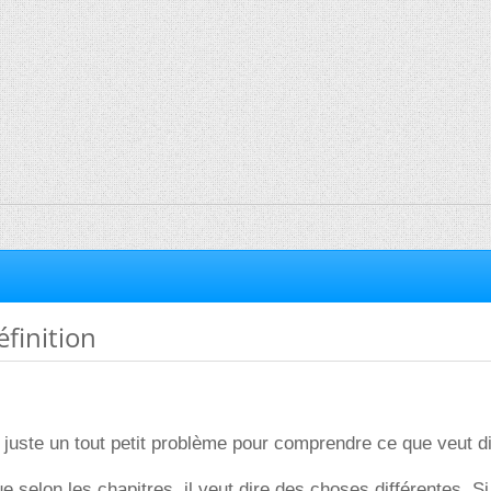
éfinition
i juste un tout petit problème pour comprendre ce que veut di
ue selon les chapitres, il veut dire des choses différentes. S