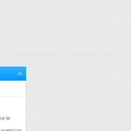
#1
re le
i quelqu'un