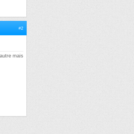
#2
'autre mais