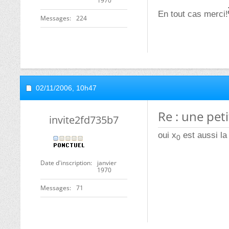
1970
En tout cas merci!
Messages
224
02/11/2006,
10h47
Re : une peti
invite2fd735b7
oui x
est aussi la 
0
Date d'inscription
janvier
1970
Messages
71