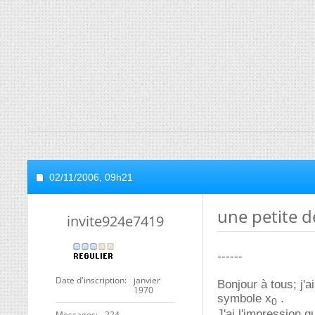
02/11/2006,
09h21
une petite d
invite924e7419
------
Date d'inscription
janvier
Bonjour à tous; j'a
1970
symbole x
.
0
J'ai l'impression q
Messages
224