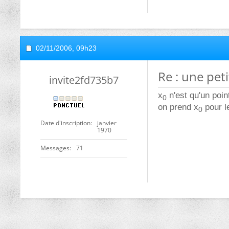
02/11/2006,
09h23
Re : une peti
invite2fd735b7
x
n'est qu'un poin
0
on prend x
pour le
0
Date d'inscription
janvier
1970
Messages
71