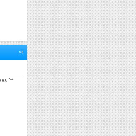
#4
ses ^^