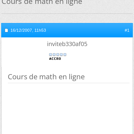
Cours de math en ligne
16/12/2007,
11h53
#1
inviteb330af05
Cours de math en ligne