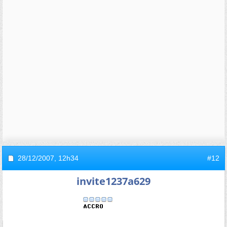
28/12/2007,
12h34
#12
invite1237a629