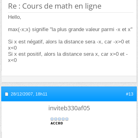
Re : Cours de math en ligne
Hello,
max(-x;x) signifie "la plus grande valeur parmi -x et x"
Si x est négatif, alors la distance sera -x, car -x>0 et
x<0
Si x est positif, alors la distance sera x, car x>0 et -
x<0
28/12/2007,
18h11
#13
inviteb330af05