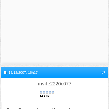
19/12/2007,
16h17
#7
invite2220c077