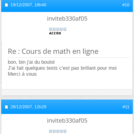
19/12/2007,
18h40
#10
inviteb330af05
Re : Cours de math en ligne
bon, bin j'ai du boulot
J'ai fait quelques tests c'est pas brillant pour moi
Merci à vous
28/12/2007,
12h29
#11
inviteb330af05