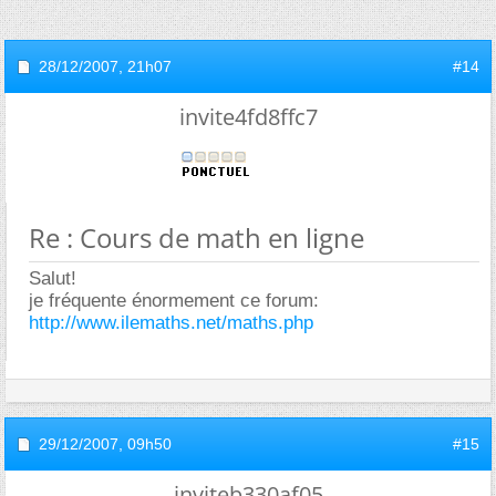
28/12/2007,
21h07
#14
invite4fd8ffc7
Re : Cours de math en ligne
Salut!
je fréquente énormement ce forum:
http://www.ilemaths.net/maths.php
29/12/2007,
09h50
#15
inviteb330af05