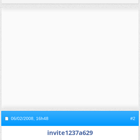
06/02/2008,
16h48
#2
invite1237a629