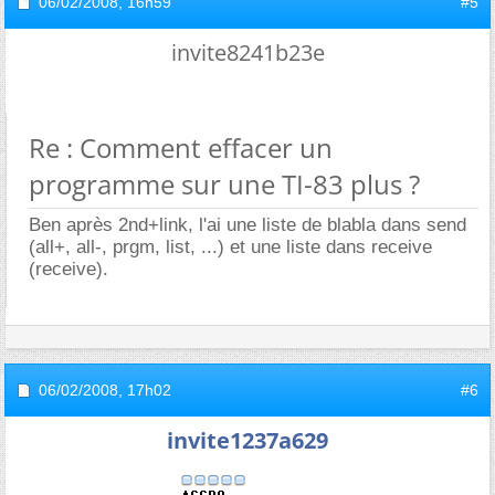
06/02/2008,
16h59
#5
invite8241b23e
Re : Comment effacer un
programme sur une TI-83 plus ?
Ben après 2nd+link, l'ai une liste de blabla dans send
(all+, all-, prgm, list, ...) et une liste dans receive
(receive).
06/02/2008,
17h02
#6
invite1237a629