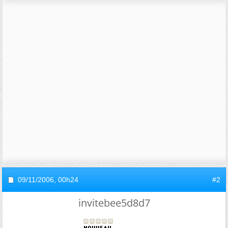
09/11/2006,
00h24
#2
invitebee5d8d7