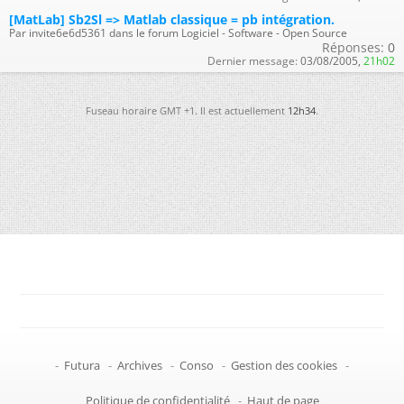
[MatLab] Sb2Sl => Matlab classique = pb intégration.
Par invite6e6d5361 dans le forum Logiciel - Software - Open Source
Réponses:
0
Dernier message:
03/08/2005,
21h02
Fuseau horaire GMT +1. Il est actuellement
12h34
.
-
Futura
-
Archives
-
Conso
-
Gestion des cookies
-
Politique de confidentialité
-
Haut de page