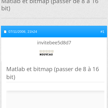
Matlab et bitmap (passer de 8 à 16
bit)
07/11/2006,
21h24
#1
invitebee5d8d7
Matlab et bitmap (passer de 8 à 16
bit)