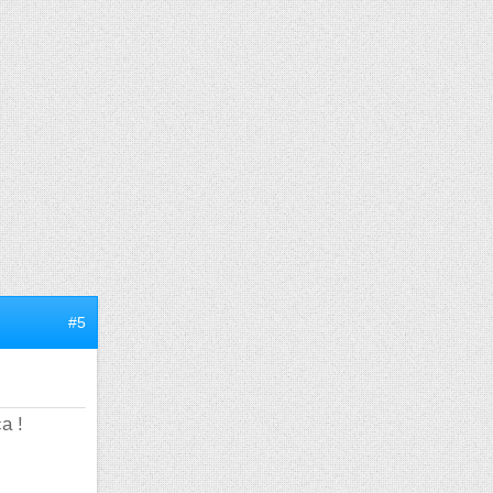
#5
a !