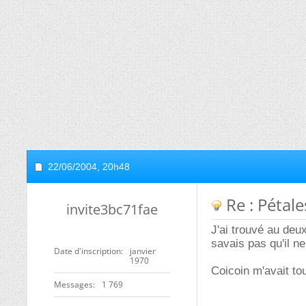
22/06/2004,
20h48
Re : Pétale
invite3bc71fae
J'ai trouvé au deu
savais pas qu'il ne
Date d'inscription
janvier
1970
Coicoin m'avait to
Messages
1 769