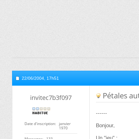
22/06/2004,
17h51
Pétales au
invitec7b3f097
------
Date d'inscription
janvier
Bonjour,
1970
Un "jeu" :
Messages
133