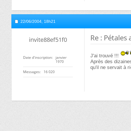
22/06/2004,
18h21
Re : Pétales 
invite88ef51f0
J'ai trouvé !!!
Date d'inscription
janvier
Après des dizaines
1970
qu'il ne servait à r
Messages
16 020