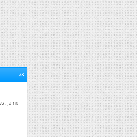
#3
es, je ne