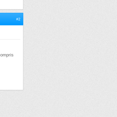
#2
compris