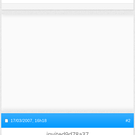
17/03/2007,
16h18
#2
invited9d78a37