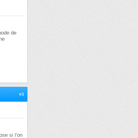
thode de
me
#3
se si l'on