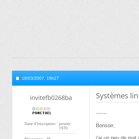
18/03/2007,
19h27
Systèmes lin
invitefb0268ba
------
Date d'inscription
janvier
Bonsoir,
1970
j'ai un peu de mal
Messages
48