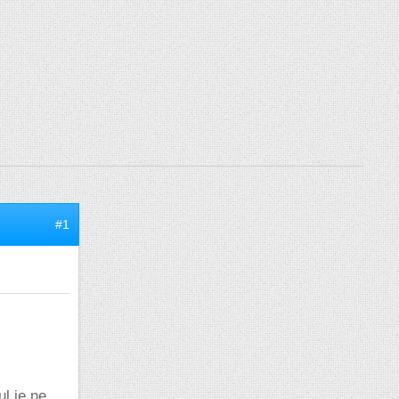
#1
ul je ne