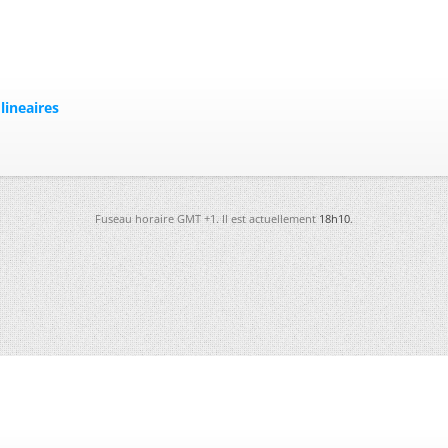
lineaires
Fuseau horaire GMT +1. Il est actuellement
18h10
.