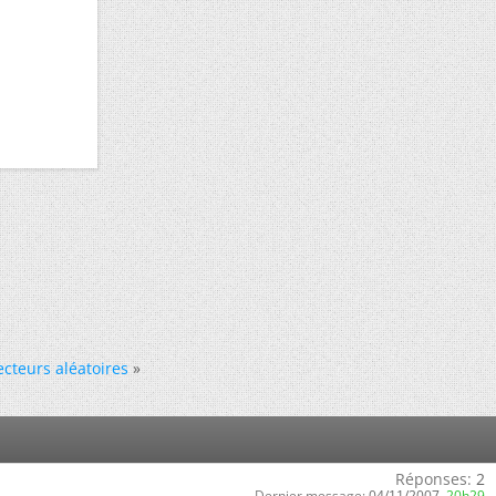
ecteurs aléatoires
»
Réponses:
2
Dernier message:
04/11/2007,
20h29