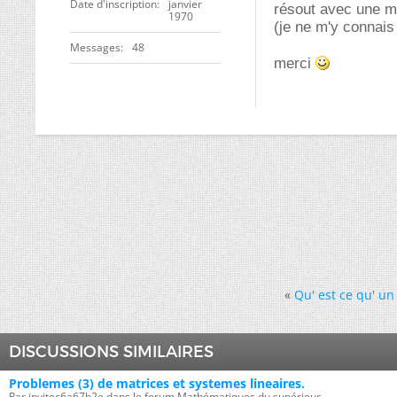
Date d'inscription
janvier
résout avec une m
1970
(je ne m'y connais
Messages
48
merci
«
Qu' est ce qu' un
DISCUSSIONS SIMILAIRES
Problemes (3) de matrices et systemes lineaires.
Par invitec6a67b2e dans le forum Mathématiques du supérieur