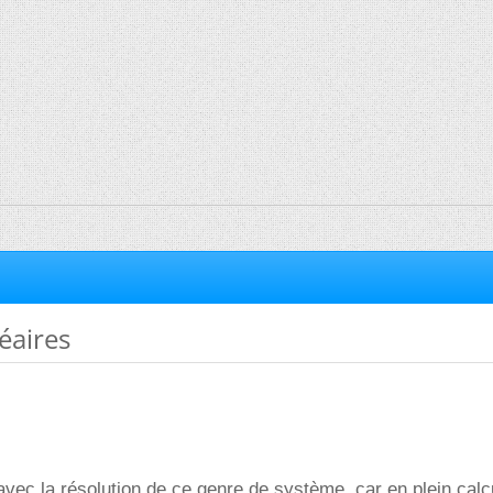
éaires
 avec la résolution de ce genre de système, car en plein calc