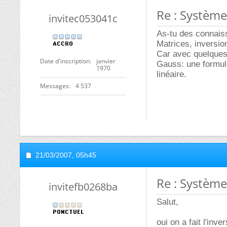
Re : Système
invitec053041c
As-tu des connais
Matrices, inversio
Car avec quelques 
Date d'inscription
janvier
Gauss: une formule
1970
linéaire.
Messages
4 537
21/03/2007,
05h45
Re : Système
invitefb0268ba
Salut,
oui on a fait l'in