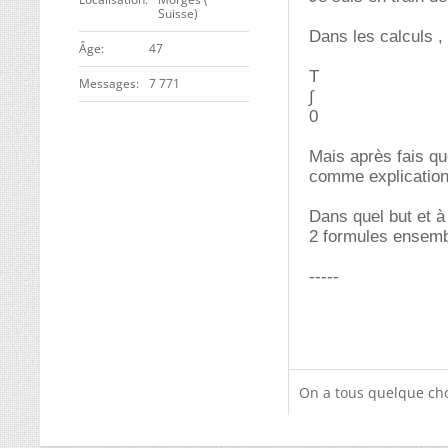
Suisse)
Dans les calculs ,
ge
47
T
Messages
7 771
∫
0
Mais après fais qu
comme explication 
Dans quel but et à
2 formules ensemb
-----
On a tous quelque cho