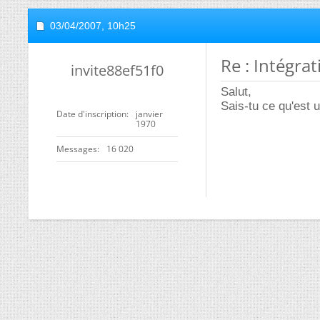
03/04/2007,
10h25
Re : Intégra
invite88ef51f0
Salut,
Sais-tu ce qu'est 
Date d'inscription
janvier
1970
Messages
16 020