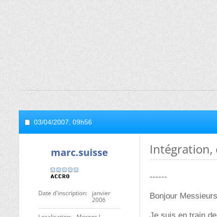
03/04/2007,
09h56
Intégration,
marc.suisse
------
Date d'inscription
janvier
Bonjour Messieurs
2006
Je suis en train de
Localisation
Morges (