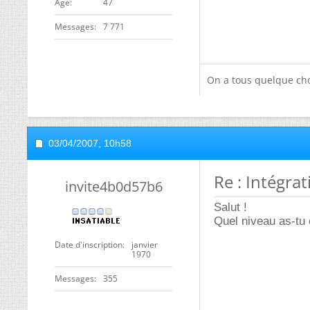
ge
47
Messages
7 771
On a tous quelque cho
03/04/2007,
10h58
Re : Intégra
invite4b0d57b6
Salut !
Quel niveau as-tu
Date d'inscription
janvier
1970
Messages
355