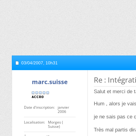
03/04/2007,
10h31
Re : Intégra
marc.suisse
Salut et merci de 
Hum , alors je vai
Date d'inscription
janvier
2006
je ne sais pas ce q
Localisation
Morges (
Suisse)
Très mal partis di