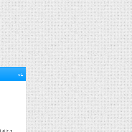
#1
tation .