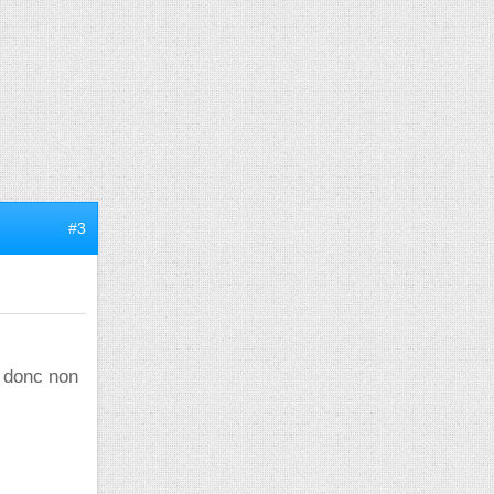
#3
, donc non