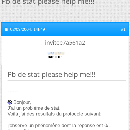
Pb de stat please help me!!!
02/09/2004,
14h49
#1
invitee7a561a2
Pb de stat please help me!!!
------
Bonjour,
J'ai un problème de stat.
Voilà j'ai des résultats du protocole suivant:
j'observe un phénomène dont la réponse est 0/1