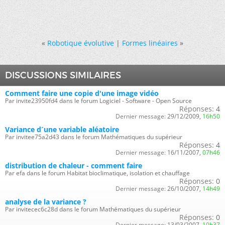
«
Robotique évolutive
|
Formes linéaires
»
DISCUSSIONS SIMILAIRES
Comment faire une copie d'une image vidéo
Par invite23950fd4 dans le forum Logiciel - Software - Open Source
Réponses:
4
Dernier message:
29/12/2009,
16h50
Variance d´une variable aléatoire
Par invitee75a2d43 dans le forum Mathématiques du supérieur
Réponses:
4
Dernier message:
16/11/2007,
07h46
distribution de chaleur - comment faire
Par efa dans le forum Habitat bioclimatique, isolation et chauffage
Réponses:
0
Dernier message:
26/10/2007,
14h49
analyse de la variance ?
Par invitecec6c28d dans le forum Mathématiques du supérieur
Réponses:
0
Dernier message:
13/03/2007,
10h37