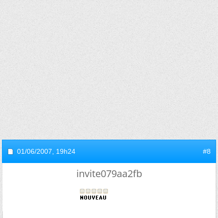
01/06/2007,
19h24
#8
invite079aa2fb