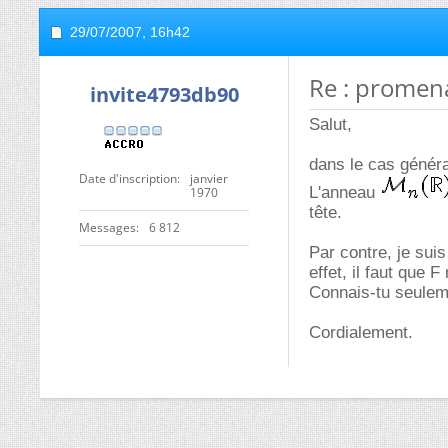
29/07/2007,
16h42
Re : promen
invite4793db90
Salut,
dans le cas général
Date d'inscription
janvier
L'anneau
1970
tête.
Messages
6 812
Par contre, je sui
effet, il faut que
Connais-tu seulem
Cordialement.