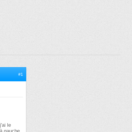
#1
'ai le
 à gauche,