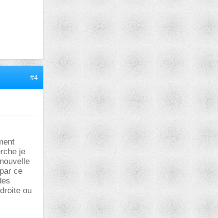
#4
ement
rche je
 nouvelle
par ce
des
droite ou