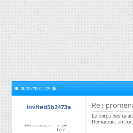
30/07/2007,
12h35
Re : promen
invited5b2473a
Le corps des quate
Remarque, un corp
Date d'inscription
janvier
1970