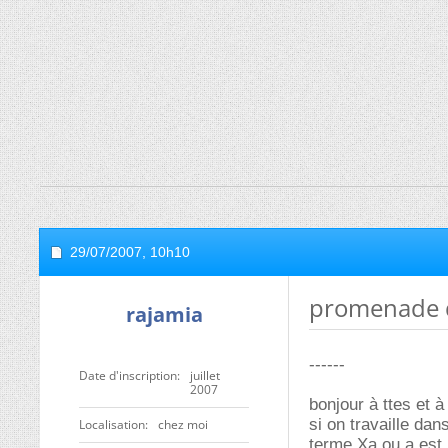
29/07/2007,
10h10
promenade 
rajamia
------
Date d'inscription
juillet
2007
bonjour à ttes et à 
si on travaille dan
Localisation
chez moi
terme Xa ou a est l