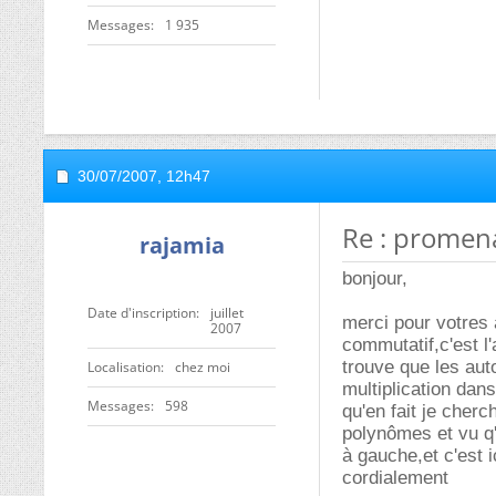
Messages
1 935
30/07/2007,
12h47
Re : promen
rajamia
bonjour,
Date d'inscription
juillet
merci pour votres 
2007
commutatif,c'est l
trouve que les aut
Localisation
chez moi
multiplication dan
Messages
598
qu'en fait je cherc
polynômes et vu q'
à gauche,et c'est ici
cordialement