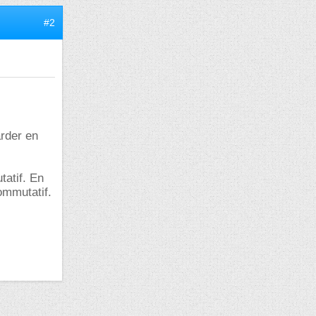
#2
rder en
tatif. En
ommutatif.