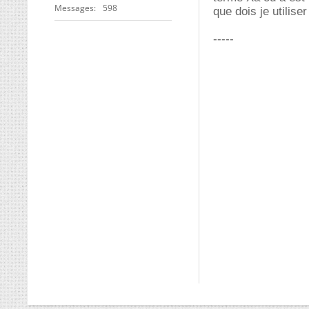
Messages
598
que dois je utilise
-----