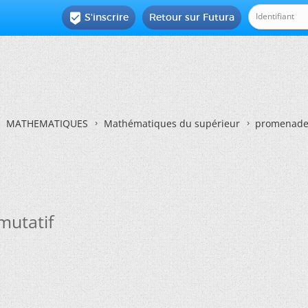
S'inscrire
Retour sur Futura

MATHEMATIQUES
Mathématiques du supérieur
promenade
utatif