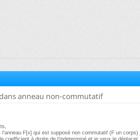
dans anneau non-commutatif
ts,
s l'anneau F[x] qui est supposé non commutatif (F un corps) j
e coefficient à droite de l'indeterminé et je veux le déplacer