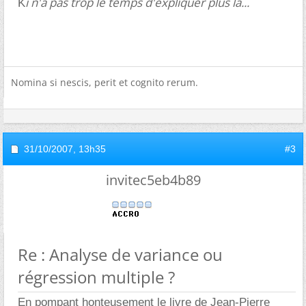
i n'a pas trop le temps d'expliquer plus là...
K
Nomina si nescis, perit et cognito rerum.
31/10/2007,
13h35
#3
invitec5eb4b89
Re : Analyse de variance ou
régression multiple ?
En pompant honteusement le livre de Jean-Pierre