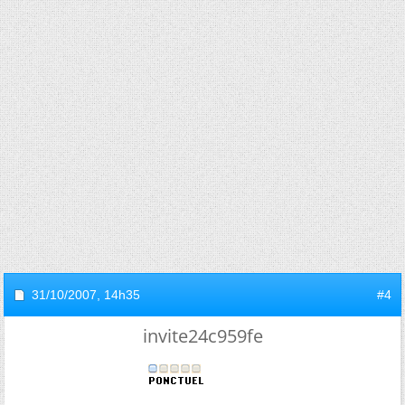
31/10/2007,
14h35
#4
invite24c959fe