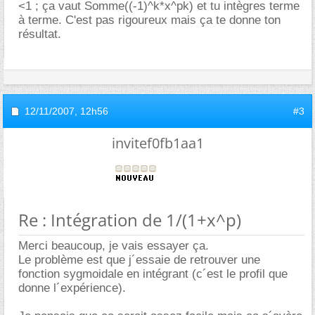
<1 ; ça vaut Somme((-1)^k*x^pk) et tu intègres terme
à terme. C'est pas rigoureux mais ça te donne ton
résultat.
12/11/2007,
12h56
#3
invitef0fb1aa1
Re : Intégration de 1/(1+x^p)
Merci beaucoup, je vais essayer ça.
Le problème est que j´essaie de retrouver une
fonction sygmoidale en intégrant (c´est le profil que
donne l´expérience).