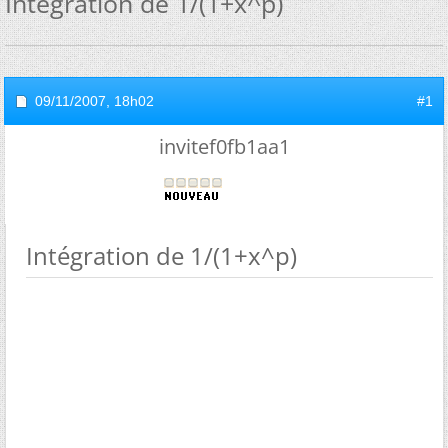
Intégration de 1/(1+x^p)
09/11/2007,
18h02
#1
invitef0fb1aa1
Intégration de 1/(1+x^p)