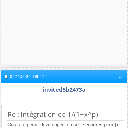
09/11/2007,
18h47
#2
invited5b2473a
Re : Intégration de 1/(1+x^p)
Ouais tu peux "développer" en série entières pour |x|