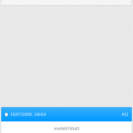
15/07/2008,
16h54
#11
invité576543