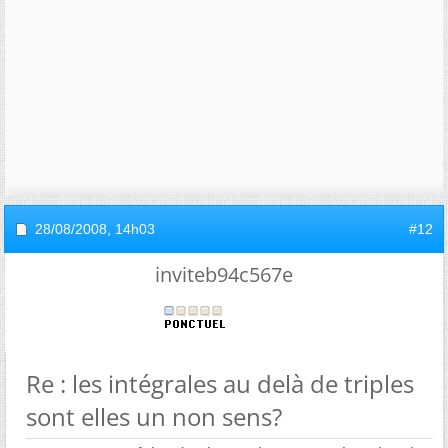
28/08/2008,
14h03
#12
inviteb94c567e
Re : les intégrales au delà de triples
sont elles un non sens?