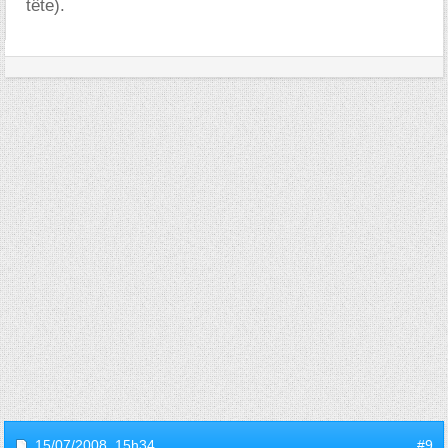
tête).
15/07/2008,
15h34
#9