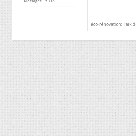
Messages
5 118
éco-rénovation: l'aïki