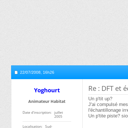
22/07/2008,
16h26
Re : DFT et é
Yoghourt
Un p'tit up?
Animateur Habitat
J'ai compulsé mes
l'échantillonage ir
Date d'inscription
juillet
Un p'tite piste? si
2005
Localisation
Sud-