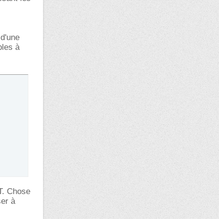
 d'une
bles à
FT. Chose
ser à