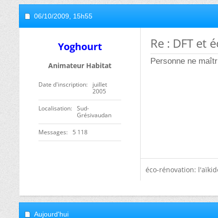
06/10/2009,
15h55
Re : DFT et é
Yoghourt
Personne ne maîtri
Animateur Habitat
Date d'inscription
juillet
2005
Localisation
Sud-
Grésivaudan
Messages
5 118
éco-rénovation: l'aïki
Aujourd'hui