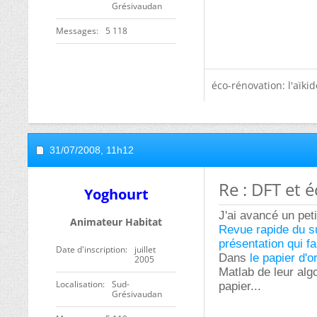
Grésivaudan
Messages
5 118
éco-rénovation: l'aïki
31/07/2008,
11h12
Re : DFT et é
Yoghourt
J'ai avancé un peti
Animateur Habitat
Revue rapide du s
présentation qui f
Date d'inscription
juillet
Dans
le papier d'o
2005
Matlab de leur alg
Localisation
Sud-
papier...
Grésivaudan