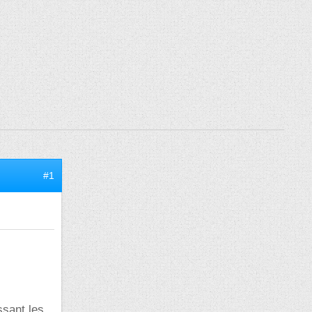
#1
ssant les