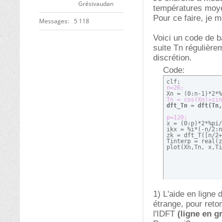
Grésivaudan
températures moy
Pour ce faire, je 
Messages
5 118
Voici un code de ba
suite Tn régulière
discrétion.
Code:
n=26;
Tn = cos(Xn)+sin
dft_Tn = dft(Tn,
p=120;
ikx = %i*(-n/2:n
zk = dft_T([n/2+
Tinterp = real(z
plot(Xn,Tn, x,Ti
1) L'aide en ligne 
étrange, pour reto
l'IDFT
(ligne en g