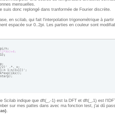
ennes mensuelles.
me suis donc replongé dans tranformée de Fourier discrète.
se, en scilab, qui fait l'interpolation trigonométrique à partir
ment espacée sur 0..2pi. Les parties en couleur sont modifia
(2*Xn)+4;
1);
/2)' .*. x;

1:n 1:n/2+1])';

k*exp(ikx));

nterp);
de Scilab indique que dft(_,-1) est la DFT et dft(_,1) est l'ID
mber sur mes pattes dans avec ma fonction test, j'ai dû pas
ras)
.