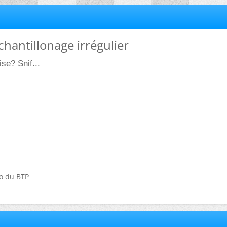
chantillonage irrégulier
se? Snif...
do du BTP