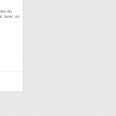
ieu du
nc avec un