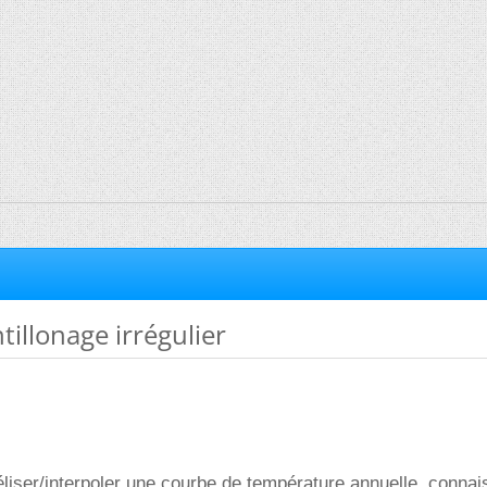
tillonage irrégulier
iser/interpoler une courbe de température annuelle, connai