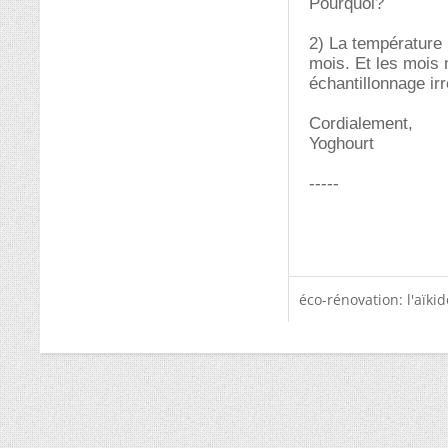
Pourquoi?
2) La température
mois. Et les mois
échantillonnage ir
Cordialement,
Yoghourt
-----
éco-rénovation: l'aïki