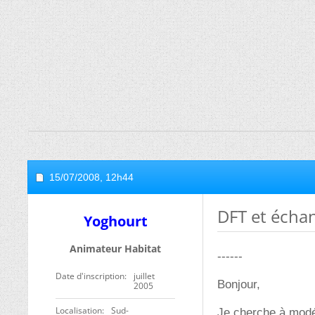
15/07/2008,
12h44
DFT et échan
Yoghourt
Animateur Habitat
------
Date d'inscription
juillet
Bonjour,
2005
Localisation
Sud-
Je cherche à modél