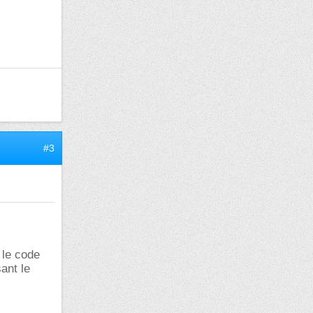
#3
 le code
ant le