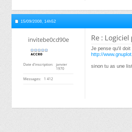
15/09/2008,
14h52
Re : Logicie
invitebe0cd90e
Je pense qu'il doi
http://www.gnuplot.
Date d'inscription
janvier
sinon tu as une lis
1970
Messages
1 412