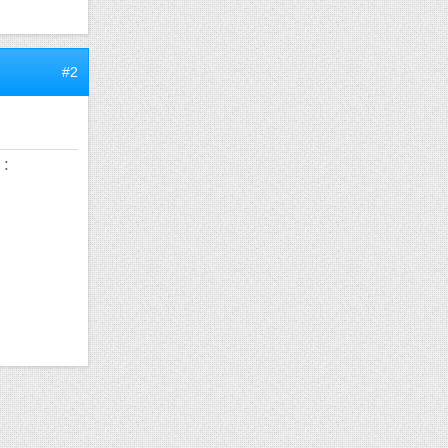
#2
 :