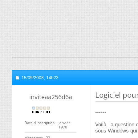
15/09/2008,
14h23
Logiciel pou
inviteaa256d6a
------
Date d'inscription
janvier
Voilà, la question
1970
sous Windows qui 
Messages
22