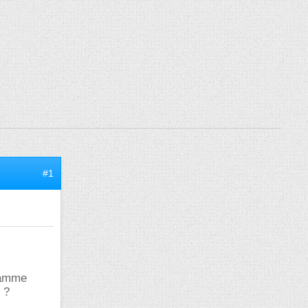
#1
gramme
 ?