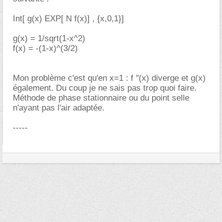
Int[ g(x) EXP[ N f(x)] , {x,0,1}]
g(x) = 1/sqrt(1-x^2)
f(x) = -(1-x)^(3/2)
Mon problème c'est qu'en x=1 : f ''(x) diverge et g(x)
également. Du coup je ne sais pas trop quoi faire.
Méthode de phase stationnaire ou du point selle
n'ayant pas l'air adaptée.
-----