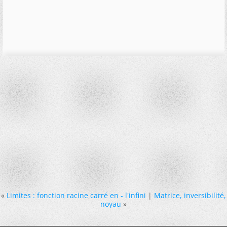
«
Limites : fonction racine carré en - l'infini
|
Matrice, inversibilité,
noyau
»