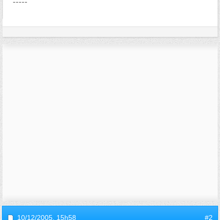
-----
10/12/2005,
15h58
#2