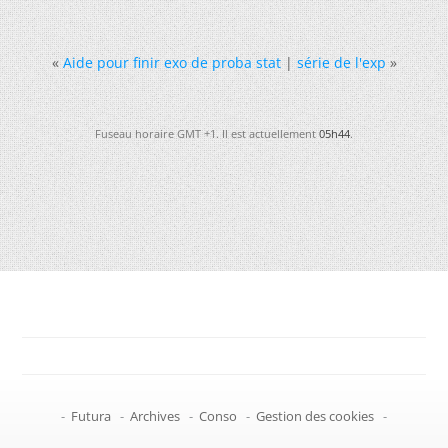
«
Aide pour finir exo de proba stat
|
série de l'exp
»
Fuseau horaire GMT +1. Il est actuellement
05h44
.
-
Futura
-
Archives
-
Conso
-
Gestion des cookies
-