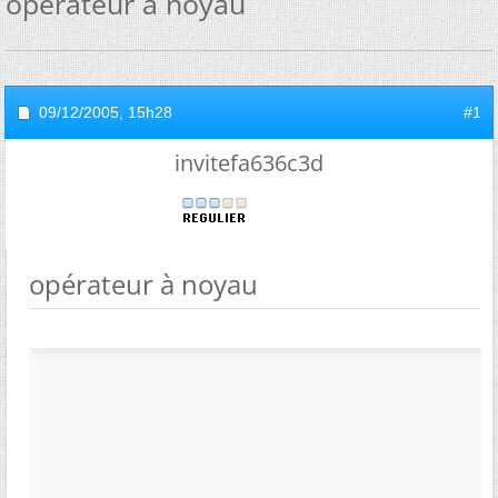
opérateur à noyau
09/12/2005,
15h28
#1
invitefa636c3d
opérateur à noyau