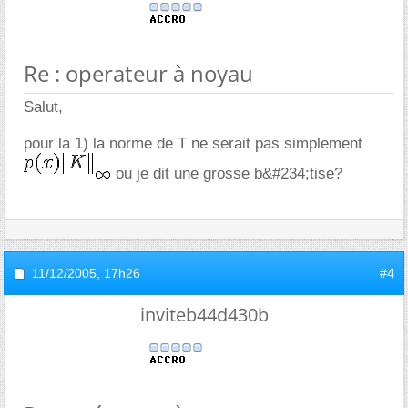
Re : operateur à noyau
Salut,
pour la 1) la norme de T ne serait pas simplement
ou je dit une grosse b&#234;tise?
11/12/2005,
17h26
#4
inviteb44d430b