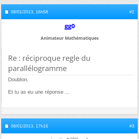
08/01/2013,
16h58
#2
gg0
Animateur Mathématiques
Re : réciproque regle du
parallélogramme
Doublon.
Et tu as eu une réponse ...
08/01/2013,
17h16
#3