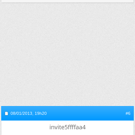
08/01/2013,
19h20
#6
invite5ffffaa4