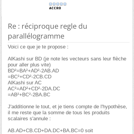
Re : réciproque regle du
parallélogramme
Voici ce que je te propose :
AlKashi sur BD (je note les vecteurs sans leur flèche
pour aller plus vite)
BD²=BA²+AD²-2AB.AD
=BC²+CD²-2CB.CD
AlKashi sur AC
AC²=AD²+CD²-2DA.DC
=AB²+BC²-2BA.BC
J'additionne le tout, et je tiens compte de l'hypothèse,
il me reste que la somme de tous les produits
scalaires s'annule :
AB.AD+CB.CD+DA.DC+BA.BC=0 soit