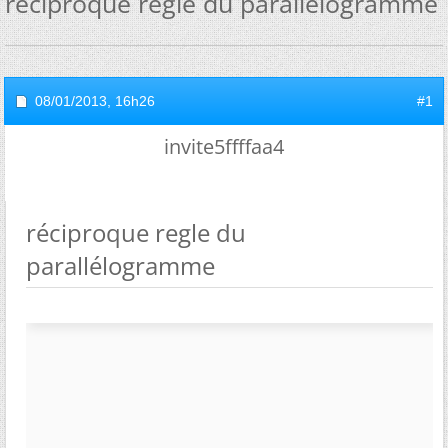
réciproque regle du parallélogramme
08/01/2013,
16h26
#1
invite5ffffaa4
réciproque regle du
parallélogramme