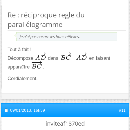
Re : réciproque regle du
parallélogramme
je n'ai pas encore les bons réflexes.
Tout à fait !
Décompose
dans
en faisant
apparaître
.
Cordialement.
09/01/2013,
16h39
#11
inviteaf1870ed